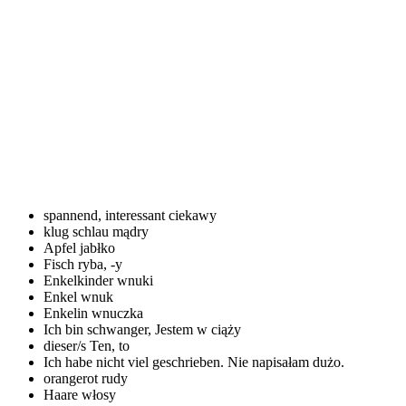
spannend, interessant
ciekawy
klug schlau
mądry
Apfel
jabłko
Fisch
ryba, -y
Enkelkinder
wnuki
Enkel
wnuk
Enkelin
wnuczka
Ich bin schwanger,
Jestem w ciąży
dieser/s
Ten, to
Ich habe nicht viel geschrieben.
Nie napisałam dużo.
orangerot
rudy
Haare
włosy