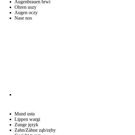
Augenbrauen
brwi
Ohren
uszy
Augen
oczy
Nase
nos
Mund
usta
Lippen
wargi
Zunge
język
Zahn/Zähne
ząb/zęby