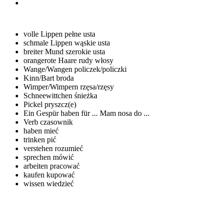
volle Lippen
pełne usta
schmale Lippen
wąskie usta
breiter Mund
szerokie usta
orangerote Haare
rudy włosy
Wange/Wangen
policzek/policzki
Kinn/Bart
broda
Wimper/Wimpern
rzęsa/rzęsy
Schneewittchen
śnieżka
Pickel
pryszcz(e)
Ein Gespür haben für ...
Mam nosa do ...
Verb
czasownik
haben
mieć
trinken
pić
verstehen
rozumieć
sprechen
mówić
arbeiten
pracować
kaufen
kupować
wissen
wiedzieć