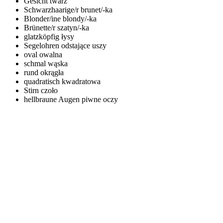
Gesicht
twarz
Schwarzhaarige/r
brunet/-ka
Blonder/ine
blondy/-ka
Brünette/r
szatyn/-ka
glatzköpfig
łysy
Segelohren
odstające uszy
oval
owalna
schmal
wąska
rund
okrągła
quadratisch
kwadratowa
Stirn
czoło
hellbraune Augen
piwne oczy