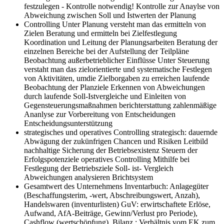
festzulegen - Kontrolle notwendig! Kontrolle zur Anaylse von
Abweichung zwischen Soll und Istwerten der Planung
Controlling
Unter Planung versteht man das ermitteln von
Zielen Beratung und ermitteln bei Zielfestlegung
Koordination und Leitung der Planungsarbeiten Beratung der
einzelnen Bereiche bei der Aufstellung der Teilpläne
Beobachtung außerbetrieblicher Einflüsse Unter Steuerung
verstaht man das zielorientierte und systematische Festlegen
von Aktivitäten, umdie Zielborgaben zu erreichen laufende
Beobachtung der Planziele Erkennen von Abweichungen
durch laufende Soll-Istvergleiche und Einleiten von
Gegensteuerungsmaßnahmen berichterstattung zahlenmäßige
Ananlyse zur Vorbereitung von Entscheidungen
Entscheidungsunterstützung
strategisches und operatives Controlling
strategisch: dauernde
Abwägung der zukünfrigen Chancen und Risiken Leitbild
nachhaltige Sicherung der Betriebsexistenz Steuern der
Erfolgspotenziele operatives Controlling Mithilfe bei
Festlegung der Betriebsziele Soll- ist- Vergleich
Abweichungen analysieren Brichtsystem
Gesamtwert des Unternehmens
Inventarbuch: Anlagegüter
(Beschaffungsterim, -wert, Abschreibungswert, Anzah),
Handelswaren (inventurlisten) GuV: erwirtschaftete Erlöse,
Aufwand, AfA-Beiträge, Gewinn/Verlust pro Periode),
Cashflow (wertschöpfung), Bilanz : Verhältnis vom EK zum