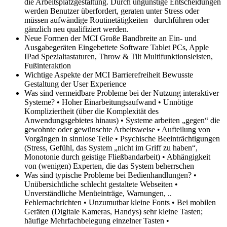
die Arbeitsplatzgestaltung. Durch ungünstige Entscheidungen
werden Benutzer überfordert, geraten unter Stress oder
müssen aufwändige Routinetätigkeiten durchführen oder
gänzlich neu qualifiziert werden.
Neue Formen der MCI
Große Bandbreite an Ein‐ und
Ausgabegeräten Eingebettete Software Tablet PCs, Apple
IPad Spezialtastaturen, Throw & Tilt Multifunktionsleisten,
Fußinteraktion
Wichtige Aspekte der MCI
Barrierefreiheit Bewusste
Gestaltung der User Experience
Was sind vermeidbare Probleme bei der Nutzung interaktiver
Systeme?
• Hoher Einarbeitungsaufwand • Unnötige
Kompliziertheit (über die Komplexität des
Anwendungsgebietes hinaus) • Systeme arbeiten „gegen“ die
gewohnte oder gewünschte Arbeitsweise • Aufteilung von
Vorgängen in sinnlose Teile • Psychische Beeinträchtigungen
(Stress, Gefühl, das System „nicht im Griff zu haben“,
Monotonie durch geistige Fließbandarbeit) • Abhängigkeit
von (wenigen) Experten, die das System beherrschen
Was sind typische Probleme bei Bedienhandlungen?
•
Unübersichtliche schlecht gestaltete Webseiten •
Unverständliche Menüeinträge, Warnungen, ..
Fehlernachrichten • Unzumutbar kleine Fonts • Bei mobilen
Geräten (Digitale Kameras, Handys) sehr kleine Tasten;
häufige Mehrfachbelegung einzelner Tasten •