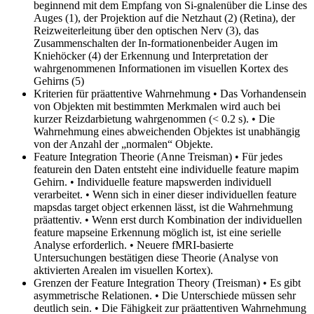
beginnend mit dem Empfang von Si-gnalenüber die Linse des
Auges (1), der Projektion auf die Netzhaut (2) (Retina), der
Reizweiterleitung über den optischen Nerv (3), das
Zusammenschalten der In-formationenbeider Augen im
Kniehöcker (4) der Erkennung und Interpretation der
wahrgenommenen Informationen im visuellen Kortex des
Gehirns (5)
Kriterien für präattentive Wahrnehmung
• Das Vorhandensein
von Objekten mit bestimmten Merkmalen wird auch bei
kurzer Reizdarbietung wahrgenommen (< 0.2 s). • Die
Wahrnehmung eines abweichenden Objektes ist unabhängig
von der Anzahl der „normalen“ Objekte.
Feature Integration Theorie (Anne Treisman)
• Für jedes
featurein den Daten entsteht eine individuelle feature mapim
Gehirn. • Individuelle feature mapswerden individuell
verarbeitet. • Wenn sich in einer dieser individuellen feature
mapsdas target object erkennen lässt, ist die Wahrnehmung
präattentiv. • Wenn erst durch Kombination der individuellen
feature mapseine Erkennung möglich ist, ist eine serielle
Analyse erforderlich. • Neuere fMRI-basierte
Untersuchungen bestätigen diese Theorie (Analyse von
aktivierten Arealen im visuellen Kortex).
Grenzen der Feature Integration Theory (Treisman)
• Es gibt
asymmetrische Relationen. • Die Unterschiede müssen sehr
deutlich sein. • Die Fähigkeit zur präattentiven Wahrnehmung