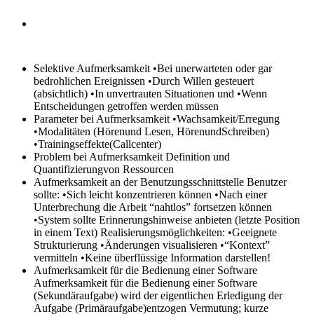
Selektive Aufmerksamkeit
•Bei unerwarteten oder gar
bedrohlichen Ereignissen •Durch Willen gesteuert
(absichtlich) •In unvertrauten Situationen und •Wenn
Entscheidungen getroffen werden müssen
Parameter bei Aufmerksamkeit
•Wachsamkeit/Erregung
•Modalitäten (Hörenund Lesen, HörenundSchreiben)
•Trainingseffekte(Callcenter)
Problem bei Aufmerksamkeit
Definition und
Quantifizierungvon Ressourcen
Aufmerksamkeit an der Benutzungsschnittstelle
Benutzer
sollte: •Sich leicht konzentrieren können •Nach einer
Unterbrechung die Arbeit “nahtlos” fortsetzen können
•System sollte Erinnerungshinweise anbieten (letzte Position
in einem Text) Realisierungsmöglichkeiten: •Geeignete
Strukturierung •Änderungen visualisieren •“Kontext”
vermitteln •Keine überflüssige Information darstellen!
Aufmerksamkeit für die Bedienung einer Software
Aufmerksamkeit für die Bedienung einer Software
(Sekundäraufgabe) wird der eigentlichen Erledigung der
Aufgabe (Primäraufgabe)entzogen Vermutung; kurze