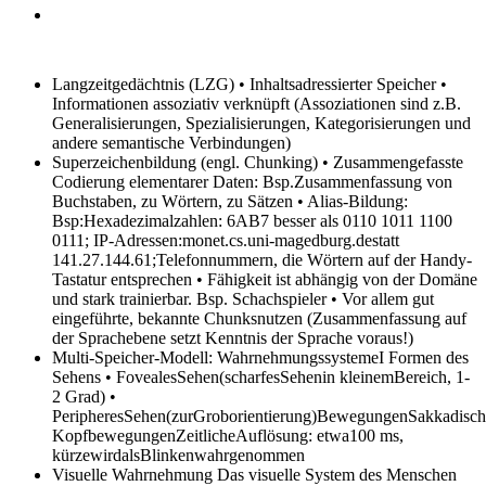
Langzeitgedächtnis (LZG)
• Inhaltsadressierter Speicher •
Informationen assoziativ verknüpft (Assoziationen sind z.B.
Generalisierungen, Spezialisierungen, Kategorisierungen und
andere semantische Verbindungen)
Superzeichenbildung (engl. Chunking)
• Zusammengefasste
Codierung elementarer Daten: Bsp.Zusammenfassung von
Buchstaben, zu Wörtern, zu Sätzen • Alias-Bildung:
Bsp:Hexadezimalzahlen: 6AB7 besser als 0110 1011 1100
0111; IP-Adressen:monet.cs.uni-magedburg.destatt
141.27.144.61;Telefonnummern, die Wörtern auf der Handy-
Tastatur entsprechen • Fähigkeit ist abhängig von der Domäne
und stark trainierbar. Bsp. Schachspieler • Vor allem gut
eingeführte, bekannte Chunksnutzen (Zusammenfassung auf
der Sprachebene setzt Kenntnis der Sprache voraus!)
Multi-Speicher-Modell: WahrnehmungssystemeI
Formen des
Sehens • FovealesSehen(scharfesSehenin kleinemBereich, 1-
2 Grad) •
PeripheresSehen(zurGroborientierung)BewegungenSakkadis
KopfbewegungenZeitlicheAuflösung: etwa100 ms,
kürzewirdalsBlinkenwahrgenommen
Visuelle Wahrnehmung
Das visuelle System des Menschen