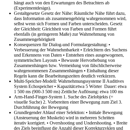
hängt auch von den Erwartungen des Betrachters ab
(Experimentdesign).
Gestaltgesetze
Gesetz der Nähe: Räumliche Nähe führt dazu,
dass Information als zusammengehörig wahrgenommen wird,
selbst wenn sich Formen und Farben unterscheiden. Gesetz
der Gleichheit: Gleichheit von Farben und Formen führt
ebenfalls (in geringerem Maße) zur Wahrnehmung von
Zusammengehörigkeit
Konsequenzen für Dialog-und Formulargestaltung:
•
Verbesserung der Wahrnehmbarkeit • Erleichtern des Suchens
und Erkennens von Daten • Entstehen eines ausgewogenen,
symmetrischen Layouts • Bewusste Hervorhebung von
Zusammenhängen bzw. Vermeidung von fälschlicherweise
wahrgenommenen Zusammenhängen • Einhaltung dieser
Regeln kann die Bearbeitungszeiten deutlich verkürzen.
Multi-Speicher-Modell: Wahrnehmungssysteme II
Auditives
System Echospeicher • Kapazität:etwa 5 Wörter Dauer: etwa
1 500 ms (900-3 500 ms) Zeitliche Auflösung: etwa 100 ms
Arm-Hand-Finger-System
1. Suche des Zielobjekts (=
visuelle Suche) 2. Vorbereiten einer Bewegung zum Ziel 3.
Durchführung der Bewegung
Grundlegender Ablauf einer Selektion:
• Initiale Bewegung
(Ansteuerung der Muskeln) wird in mehreren Schritten
iterativ korrigiert. • Overshooting und Undershooting. • Breite
des Ziels beeinflusst die Anzahl dieser Korrekturzyklen und