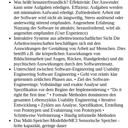
Was heißt benutzerfreundlich?
Effektivität: Der Anwender
kann seine Aufgaben erledigen. Effizienz: Aufgaben werden
mit minimalem Aufwand erledigt. Zufriedenheit: Arbeit mit
der Software wird nicht als langweilig, Stress auslösend oder
anderweitig störend empfunden. Angenehme Erfahrung:
Nutzung der Software ist attraktiv, herausfordernd, wird als
angenehm empfunden (User Experience)
Interaktive Systeme aus arbeitswissenschaftlicher Sicht
Die
Arbeitswissenschaften beschäftigen sich mit den
Auswirkungen der Gestaltung von Arbeit auf Menschen. Dies
betrifft z.B. die körperlichen Auswirkungen von
Bildschirmarbeit (auf Augen, Rücken, Handgelenke) und die
psychischen Auswirkungen durch den Softwareeinsatz.
Unterschied zwischen Software‐Engineering und Usability
Engineering
Software Engineering • Geht von relativ klar
getrennten zeitlichen Phasen aus. • Ziel des Software‐
Engineerings: Vollständige und exakte Analyse und
Spezifikation vor dem Beginn der Implementierung • “Do it
right the first time.” • Formale Methoden dominieren den
gesamten Lebenszyklus Usability Engineering • Iterative
Entwicklung • Zyklen aus Analyse, Spezifikation, Erstellung
von Prototypen und Evaluierung von Prototypen •
Schrittweise Verfeinerung • Häufig informelle Methoden
Das Multi-Speicher-ModellderMCI
Sensorische Speicher -
hohe kapazität, geringe dauer