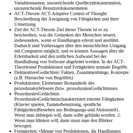
Variablennamen, unzureichende Quelltextdokumentation,
unzureichende Benutzerdokumentation
ACT-Theorie ACT-Adaptive Control of Thought
Beschreibung der Aneignung von Fähigkeiten und ihrer
Umsetzung
Ziel der ACT-Theorie
Ziel dieser Theorie ist es zu
beschreiben, was die Gedanken des Menschen steuert,
insbesondere, wenn er Handlungen erlernt und ausführt.
Dadurch sind Vorhersagen über den menschlichen Umgang
mit Computern möglich, und es können Aussagen über die
Erlernbarkeit und den zeitlichen Aufwand bei der
Handhabung von Software abgeleitet werden. In der ACT-
Theoriesind Produktionen und Fertigkeiten zentrale Begriffe.
DeklarativesGedächtnis:
Fakten, Zusammenhänge, Konzepte
(z.B. Hierarchie von Begriffen)
Produktionen:
Elementare Bestandteile des
prozeduralenWissens (bzw. prozeduralenGedächtnisses
ProzeduralesGedächtnis
ProzeduralesGedächtnischarakterisiert erlernte Fähigkeiten
(Klavier spielen, Tastaturbenutzung, sportliche
Fähigkeiten)Bestehen aus Bedingungs-und Aktionsteil1.
Wenn man abbiegen will, dann sollte geblinkt werden. 2.
Wenn man blinken will, dann muss man den Blinker
bewegen.
Fertigkeiten:
•Menge von Produktionen, die Handlungen