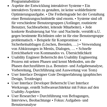
Programmabstürze
Aspekte der Entwicklung interaktiver Systeme
• Ein
interaktives System zu gestalten, ist keine wohldefinierte
Optimierungsaufgabe. • Die Freiheitsgrade bei der Gestaltung
einer Benutzungsschnittstelle sind enorm. • Systeme sind oft
für verschiedene Benutzergruppen (Anfänger, routinierte
Benutzer, Sachbearbeiter, leitende Mitarbeiter). • Jede
konkrete Realisierung hat Vor‐ und Nachteile, verstößt u.U.
gegen bestimmte Richtlinien oder ist für eine Benutzergruppe
problematisch. • Beispiele für Kompromisse: •
Sicherheitsabfragen (Löschen, Beenden, …) • Verwendung
von Abkürzungen in Menüs, Dialogen, … • Schnelle
Erreichbarkeit von Kommandos vs. Übersichtlichkeit
Usability Engineer
Beherrscht den Usability Engineering
Prozess mit seinen Phasen und kennt Methoden, um die
Phasen durchzuführen (u.a. Benutzer‐ und Aufgabenanalyse,
Vorbereitung, Durchführung und Auswertung von Tests)
User Interface Designer
Gute Designerfahrung (graphisches
Design, Textdesign)
User Interface Developer
Beherrscht User Interface
Werkzeuge, erstellt Softwarearchitektur mit Fokus auf den
Usabilty‐Aspekten
User Researcher
• Durchführung von Befragungen,
Interviews, Beobachtunge • Fokus: Aufgaben‐ und
Benutzeranalyse