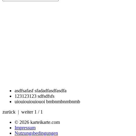
asdfsafasf
sfadadfasdfasdfa
123123123
sdfsdfsfs
uiouiouiouiouoi
bmbnmbnmbnmb
zurück | weiter
1 / 1
© 2026 karteikarte.com
Impressum
Nutzungsbedingungen