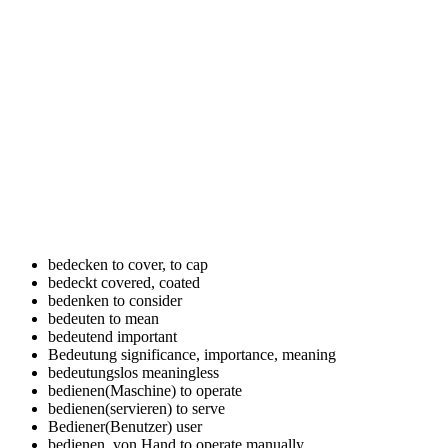
bedecken
to cover, to cap
bedeckt
covered, coated
bedenken
to consider
bedeuten
to mean
bedeutend
important
Bedeutung
significance, importance, meaning
bedeutungslos
meaningless
bedienen(Maschine)
to operate
bedienen(servieren)
to serve
Bediener(Benutzer)
user
bedienen, von Hand
to operate manually