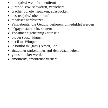
loin (adv.)
weit, fern, entfernt
jurer qc.
etw. schwören, versichern
cracher qc.
etw. spucken, ausspucken
dessus (adv.)
oben drauf
rabaisser
herabsetzen
s'impatienter
die Geduld verlieren, ungeduldig werden
bégayer
stammeln, stottern
s'obstiner
eigensinnig / stur sein
piquer (pop.)
klauen
le cil m.
Wimper
le boulot m. (fam.)
Arbeit, Job
stationner
parken; hier: auf den Strich gehen
grossir
dicker werden
amoureux, amoureuse
verliebt