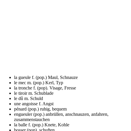
la gueule f. (pop.)
Maul, Schnauze
le mec m. (pop.)
Kerl, Typ
la tronche f. (pop).
Visage, Fresse
le tiroir m.
Schublade
le dû m.
Schuld
une angoisse f.
Angst
pénard (pop.)
ruhig, bequem
engueuler (pop.)
anbrüllen, anschnauzen, anfahren,
zusammenstauchen
la balle f. (pop.)
Knete, Kohle
bosser (pop).
schuften