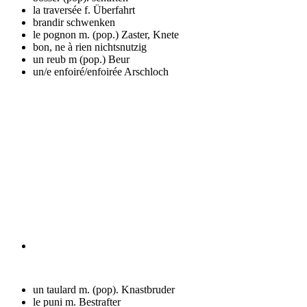
la traversée f.
Überfahrt
brandir
schwenken
le pognon m. (pop.)
Zaster, Knete
bon, ne à rien
nichtsnutzig
un reub m (pop.)
Beur
un/e enfoiré/enfoirée
Arschloch
un taulard m. (pop).
Knastbruder
le puni m.
Bestrafter