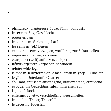
plantureux, plantureuse
üppig, füllig, vollbusig
le sexe m.
Sex, Geschlecht
rougir
erröten
le courant m.
Strömung, Lauf
les seins m. (pl.)
Busen
exhiber qc.
etw. vorzeigen, vorführen, zur Schau stellen
esquisser
andeuten, skizzieren
écarquiller
(weit) aufreißen, aufsperren
frémir
(er)zittern, (er)beben, schaudern
réfuter
widerlegen
le mac m.
Kurzform von le maquereau m. (pop.): Zuhälter
le gîte m.
Unterkunft, Quartier
épuisant, épuisante
anstrengend, kräftezehrend, ermüdend
évoquer
ins Gedächtnis rufen, hinweisen auf
la jupe f.
Rock
enfermer qc.
etw. verschließen / wegschließen
le deuil m.
Trauer, Trauerfall
le décès m.
Todesfall