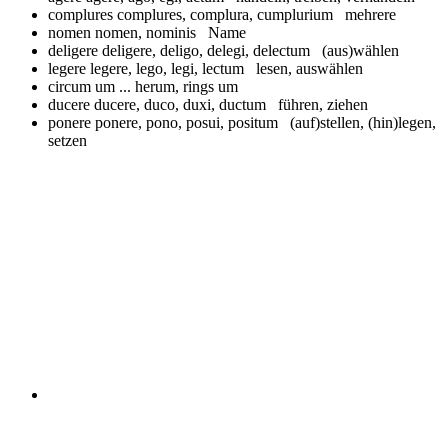
complures
complures, complura, cumplurium mehrere
nomen
nomen, nominis Name
deligere
deligere, deligo, delegi, delectum (aus)wählen
legere
legere, lego, legi, lectum lesen, auswählen
circum
um ... herum, rings um
ducere
ducere, duco, duxi, ductum führen, ziehen
ponere
ponere, pono, posui, positum (auf)stellen, (hin)legen,
setzen