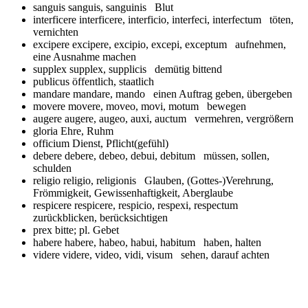
sanguis
sanguis, sanguinis Blut
interficere
interficere, interficio, interfeci, interfectum töten,
vernichten
excipere
excipere, excipio, excepi, exceptum aufnehmen,
eine Ausnahme machen
supplex
supplex, supplicis demütig bittend
publicus
öffentlich, staatlich
mandare
mandare, mando einen Auftrag geben, übergeben
movere
movere, moveo, movi, motum bewegen
augere
augere, augeo, auxi, auctum vermehren, vergrößern
gloria
Ehre, Ruhm
officium
Dienst, Pflicht(gefühl)
debere
debere, debeo, debui, debitum müssen, sollen,
schulden
religio
religio, religionis Glauben, (Gottes-)Verehrung,
Frömmigkeit, Gewissenhaftigkeit, Aberglaube
respicere
respicere, respicio, respexi, respectum
zurückblicken, berücksichtigen
prex
bitte; pl. Gebet
habere
habere, habeo, habui, habitum haben, halten
videre
videre, video, vidi, visum sehen, darauf achten