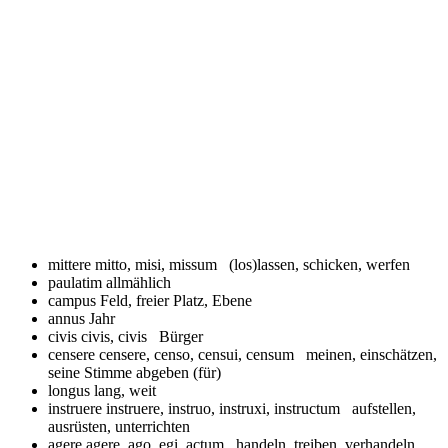
mittere
mitto, misi, missum (los)lassen, schicken, werfen
paulatim
allmählich
campus
Feld, freier Platz, Ebene
annus
Jahr
civis
civis, civis Bürger
censere
censere, censo, censui, censum meinen, einschätzen,
seine Stimme abgeben (für)
longus
lang, weit
instruere
instruere, instruo, instruxi, instructum aufstellen,
ausrüsten, unterrichten
agere
agere, ago, egi, actum handeln, treiben, verhandeln