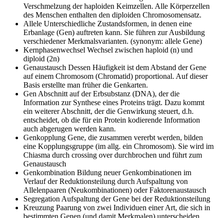
Verschmelzung der haploiden Keimzellen. Alle Körperzellen
des Menschen enthalten den diploiden Chromosomensatz.
Allele
Unterschiedliche Zustandsformen, in denen eine
Erbanlage (Gen) auftreten kann. Sie führen zur Ausbildung
verschiedener Merkmalsvarianten. (synonym: allele Gene)
Kernphasenwechsel
Wechsel zwischen haploid (n) und
diploid (2n)
Genaustausch
Dessen Häufigkeit ist dem Abstand der Gene
auf einem Chromosom (Chromatid) proportional. Auf dieser
Basis erstellte man früher die Genkarten.
Gen
Abschnitt auf der Erbsubstanz (DNA), der die
Information zur Synthese eines Proteins trägt. Dazu kommt
ein weiterer Abschnitt, der die Genwirkung steuert, d.h.
entscheidet, ob die für ein Protein kodierende Information
auch abgerugen werden kann.
Genkopplung
Gene, die zusammen vererbt werden, bilden
eine Kopplungsgruppe (im allg. ein Chromosom). Sie wird im
Chiasma durch crossing over durchbrochen und führt zum
Genaustausch
Genkombination
Bildung neuer Genkombinationen im
Verlauf der Reduktionsteilung durch Aufspaltung von
Allelenpaaren (Neukombinationen) oder Faktorenaustausch
Segregation
Aufspaltung der Gene bei der Reduktionsteilung
Kreuzung
Paarung von zwei Individuen einer Art, die sich in
bestimmten Genen (und damit Merkmalen) unterscheiden.