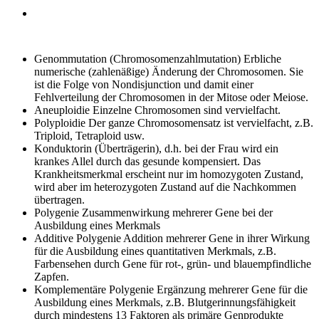
Genommutation (Chromosomenzahlmutation)
Erbliche
numerische (zahlenäßige) Änderung der Chromosomen. Sie
ist die Folge von Nondisjunction und damit einer
Fehlverteilung der Chromosomen in der Mitose oder Meiose.
Aneuploidie
Einzelne Chromosomen sind vervielfacht.
Polyploidie
Der ganze Chromosomensatz ist vervielfacht, z.B.
Triploid, Tetraploid usw.
Konduktorin
(Überträgerin), d.h. bei der Frau wird ein
krankes Allel durch das gesunde kompensiert. Das
Krankheitsmerkmal erscheint nur im homozygoten Zustand,
wird aber im heterozygoten Zustand auf die Nachkommen
übertragen.
Polygenie
Zusammenwirkung mehrerer Gene bei der
Ausbildung eines Merkmals
Additive Polygenie
Addition mehrerer Gene in ihrer Wirkung
für die Ausbildung eines quantitativen Merkmals, z.B.
Farbensehen durch Gene für rot-, grün- und blauempfindliche
Zapfen.
Komplementäre Polygenie
Ergänzung mehrerer Gene für die
Ausbildung eines Merkmals, z.B. Blutgerinnungsfähigkeit
durch mindestens 13 Faktoren als primäre Genprodukte