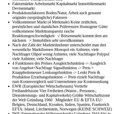
Faktormärkte
Arbeitsmarkt Kapitalmarkt Immobilienmarkt
Devisenmarkt
Produktionsfaktoren
Boden/Natur, Arbeit auch genannt
originäre (ursprüngliche) Faktoren
Vollkommener Markt (4 Merkmale)
Keine zeitlichen,
persönlichen und räumlichen Präferenzen Homogene Güter
vollkommene Markttransparenz rasche
Reaktionsgeschwindigkeit √ Börsenmarkt kommt dem am
nächsten × Immobilien sehr unvollkommen
Nach der Zahl der Marktteilnehmer unterscheidet man drei
wesentliche Marktformen
Monopol ein Anbieter, viele
Nachfrager Olipol wenig Anbieter, viele Nachfrager Polypol
viele Anbieter, viele Nachfrager
4 Funktionen des Preises
Ausgleichsfunktion -> Ausgleich
von Angebot+Nachfrage Signalfunktion -> Preis =
Knappheitsmesser Lenkungsfunktion -> Lenkt Preis &
Produktion Erziehungsfunktion -> Preis erzielt Nachfrage
zum Kostenvergleich und Unternehmen zur Kostensenkung
EWR (Europäischer Wirtschaftsraum)
Vertiefte
Freihandelszone Vier Freiheiten (Waren-, Personen-,
Dienstleistungs- und Kapitalverkehr) Größte Wirtschaftszone
der Welt Gründung 1960 Mitglieder: EU & EFTA EU:
Belgien, Deutschland, Kroatien, Italien, Spanien, Frankreich
EFTA: Island, Liechtenstein, Norwegen (KEINE SCHWEIZ)
IWF (Internationaler Währungsfonds)
Gründung 1944 Sitz in