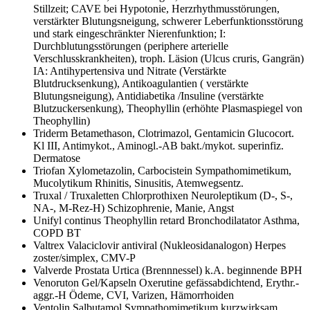
Stillzeit; CAVE bei Hypotonie, Herzrhythmusstörungen,
verstärkter Blutungsneigung, schwerer Leberfunktionsstörung
und stark eingeschränkter Nierenfunktion; I:
Durchblutungsstörungen (periphere arterielle
Verschlusskrankheiten), troph. Läsion (Ulcus cruris, Gangrän)
IA: Antihypertensiva und Nitrate (Verstärkte
Blutdrucksenkung), Antikoagulantien ( verstärkte
Blutungsneigung), Antidiabetika /Insuline (verstärkte
Blutzuckersenkung), Theophyllin (erhöhte Plasmaspiegel von
Theophyllin)
Triderm
Betamethason, Clotrimazol, Gentamicin Glucocort.
Kl III, Antimykot., Aminogl.-AB bakt./mykot. superinfiz.
Dermatose
Triofan
Xylometazolin, Carbocistein Sympathomimetikum,
Mucolytikum Rhinitis, Sinusitis, Atemwegsentz.
Truxal / Truxaletten
Chlorprothixen Neuroleptikum (D-, S-,
NA-, M-Rez-H) Schizophrenie, Manie, Angst
Unifyl continus
Theophyllin retard Bronchodilatator Asthma,
COPD BT
Valtrex
Valaciclovir antiviral (Nukleosidanalogon) Herpes
zoster/simplex, CMV-P
Valverde Prostata
Urtica (Brennnessel) k.A. beginnende BPH
Venoruton Gel/Kapseln
Oxerutine gefässabdichtend, Erythr.-
aggr.-H Ödeme, CVI, Varizen, Hämorrhoiden
Ventolin
Salbutamol Sympathomimetikum kurzwirksam