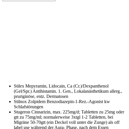
Stilex
Mepyramin, Lidocain, Ca (Cr.)/Dexpanthenol
(Gel/Spr.) Antihistamin. 1. Gen., Lokalanästhetikum allerg.,
pruriginöse, entz. Dermatosen
Stilnox
Zolpidem Benzodiazepin-1-Rez.-Agonist kw
Schlafstörungen
Stugeron
Cinnarizin, max. 225mg/d; Tabletten zu 25mg oder
gtt zu 75mg/ml; normalerweise 3xtgl 1-2 Tabletten, bei
Migräne 50-70gtt (ein Deckel voll unter die Zunge) als off
label use während der Aura- Phase, nach dem Essen