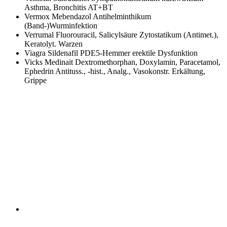
Asthma, Bronchitis AT+BT
Vermox
Mebendazol Antihelminthikum
(Band-)Wurminfektion
Verrumal
Fluorouracil, Salicylsäure Zytostatikum (Antimet.),
Keratolyt. Warzen
Viagra
Sildenafil PDE5-Hemmer erektile Dysfunktion
Vicks Medinait
Dextromethorphan, Doxylamin, Paracetamol,
Ephedrin Antituss., -hist., Analg., Vasokonstr. Erkältung,
Grippe