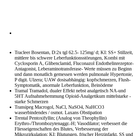
Tracleer
Bosentan, D:2x tgl 62.5- 125mg/ d; KI: SS+ Stillzeit,
mittlere bis schwere Leberfunktionsstörungen, Kombi mit
Cyclosporin A, Glibenclamid, Fluconazol Endothelinrezeptor-
Antagonist, Leberaminotransferase- Werte müssen zu Beginn
und dann monatlich gemessen werden pulmonale Hypertonie,
P digit. Ulzera; UAW dosisabhängig: kopfschmerzen, Flush-
Symptomatik, anormale Leberfunktion, Beinödeme
Tramal
Tramadol, dualer Effekt nebst analgetisch NA-und
5HT Aufnahmehemmung Opioid-Analgetikum mittelstarke -
starke Schmerzen
Transipeg
Macrogol, NaCl, NaSO4, NaHCO3
wasserbindendes / osmot. Laxans Obstipation
Trental
Pentoxifyllin; (Analog von Theophyllin)
Erythro-/Thrombozytenaggr.-H; Vasodilator; verbessert die
Fliesseigenschaften des Blutes, Verbesserung der
Mikrozirkulation; KI: Blutungen, frischer Herzinfarkt, SS und