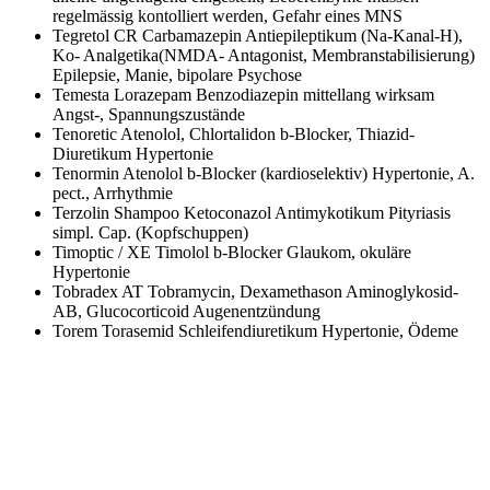
regelmässig kontolliert werden, Gefahr eines MNS
Tegretol CR
Carbamazepin Antiepileptikum (Na-Kanal-H),
Ko- Analgetika(NMDA- Antagonist, Membranstabilisierung)
Epilepsie, Manie, bipolare Psychose
Temesta
Lorazepam Benzodiazepin mittellang wirksam
Angst-, Spannungszustände
Tenoretic
Atenolol, Chlortalidon b-Blocker, Thiazid-
Diuretikum Hypertonie
Tenormin
Atenolol b-Blocker (kardioselektiv) Hypertonie, A.
pect., Arrhythmie
Terzolin Shampoo
Ketoconazol Antimykotikum Pityriasis
simpl. Cap. (Kopfschuppen)
Timoptic / XE
Timolol b-Blocker Glaukom, okuläre
Hypertonie
Tobradex AT
Tobramycin, Dexamethason Aminoglykosid-
AB, Glucocorticoid Augenentzündung
Torem
Torasemid Schleifendiuretikum Hypertonie, Ödeme