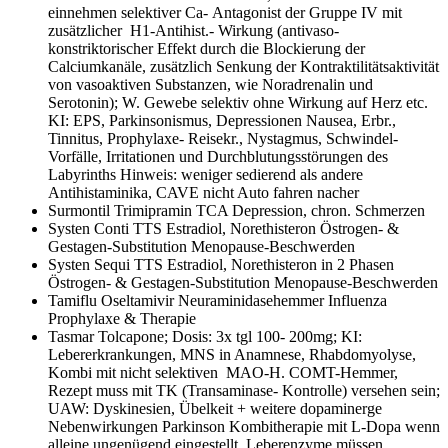
einnehmen selektiver Ca- Antagonist der Gruppe IV mit
zusätzlicher H1-Antihist.- Wirkung (antivaso-
konstriktorischer Effekt durch die Blockierung der
Calciumkanäle, zusätzlich Senkung der Kontraktilitätsaktivität
von vasoaktiven Substanzen, wie Noradrenalin und
Serotonin); W. Gewebe selektiv ohne Wirkung auf Herz etc.
KI: EPS, Parkinsonismus, Depressionen Nausea, Erbr.,
Tinnitus, Prophylaxe- Reisekr., Nystagmus, Schwindel-
Vorfälle, Irritationen und Durchblutungsstörungen des
Labyrinths Hinweis: weniger sedierend als andere
Antihistaminika, CAVE nicht Auto fahren nacher
Surmontil
Trimipramin TCA Depression, chron. Schmerzen
Systen Conti TTS
Estradiol, Norethisteron Östrogen- &
Gestagen-Substitution Menopause-Beschwerden
Systen Sequi TTS
Estradiol, Norethisteron in 2 Phasen
Östrogen- & Gestagen-Substitution Menopause-Beschwerden
Tamiflu
Oseltamivir Neuraminidasehemmer Influenza
Prophylaxe & Therapie
Tasmar
Tolcapone; Dosis: 3x tgl 100- 200mg; KI:
Lebererkrankungen, MNS in Anamnese, Rhabdomyolyse,
Kombi mit nicht selektiven MAO-H. COMT-Hemmer,
Rezept muss mit TK (Transaminase- Kontrolle) versehen sein;
UAW: Dyskinesien, Übelkeit + weitere dopaminerge
Nebenwirkungen Parkinson Kombitherapie mit L-Dopa wenn
alleine ungenügend eingestellt, Leberenzyme müssen