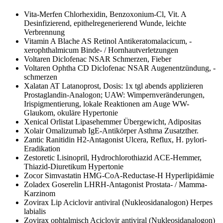
Vita-Merfen
Chlorhexidin, Benzoxonium-Cl, Vit. A
Desinfizierend, epithelregenerierend Wunde, leichte
Verbrennung
Vitamin A Blache AS
Retinol Antikeratomalacicum, -
xerophthalmicum Binde- / Hornhautverletzungen
Voltaren
Diclofenac NSAR Schmerzen, Fieber
Voltaren Ophtha CD
Diclofenac NSAR Augenentzündung, -
schmerzen
Xalatan AT
Latanoprost, Dosis: 1x tgl abends applizieren
Prostaglandin-Analogon; UAW: Wimpernveränderungen,
Irispigmentierung, lokale Reaktionen am Auge WW-
Glaukom, okuläre Hypertonie
Xenical
Orlistat Lipasehemmer Übergewicht, Adipositas
Xolair
Omalizumab IgE-Antikörper Asthma Zusatzther.
Zantic
Ranitidin H2-Antagonist Ulcera, Reflux, H. pylori-
Eradikation
Zestoretic
Lisinopril, Hydrochlorothiazid ACE-Hemmer,
Thiazid-Diuretikum Hypertonie
Zocor
Simvastatin HMG-CoA-Reductase-H Hyperlipidämie
Zoladex
Goserelin LHRH-Antagonist Prostata- / Mamma-
Karzinom
Zovirax Lip
Aciclovir antiviral (Nukleosidanalogon) Herpes
labialis
Zovirax ophtalmisch
Aciclovir antiviral (Nukleosidanalogon)