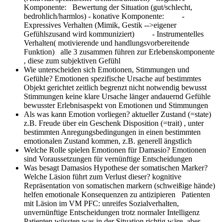
Komponente: Bewertung der Situation (gut/schlecht,
bedrohlich/harmlos) - konative Komponente: -
Expressives Verhalten (Mimik, Gestik -->eigener
Gefühlszusand wird kommuniziert) - Instrumentelles
Verhalten( motivierende und handlungsvorbereitende
Funktion) alle 3 zusammen führen zur Erlebenskomponente
, diese zum subjektiven Gefühl
Wie unterscheiden sich Emotionen, Stimmungen und
Gefühle?
Emotionen spezifische Ursache auf bestimmtes
Objekt gerichtet zeitlich begrenzt nicht notwendig bewusst
Stimmungen keine klare Ursache länger andauernd Gefühle
bewusster Erlebnisaspekt von Emotionen und Stimmungen
Als was kann Emotion vorliegen?
aktueller Zustand (=state)
z.B. Freude über ein Geschenk Disposition (=trait) , unter
bestimmten Anregungsbedingungen in einen bestimmten
emotionalen Zustand kommen, z.B. generell ängstlich
Welche Rolle spielen Emotionen für Damasio?
Emotionen
sind Voraussetzungen für vernünftige Entscheidungen
Was besagt Damasios Hypothese der somatischen Marker?
Welche Läsion führt zum Verlust dieser?
kognitive
Repräsentation von somatischen markern (schweißige hände)
helfen emotionale Konsequenzen zu antizipieren Patienten
mit Läsion im VM PFC: unreifes Sozialverhalten,
unvernünftige Entscheidungen trotz normaler Intelligenz
Patienten wüssten was in der Situation richtig wäre, aber