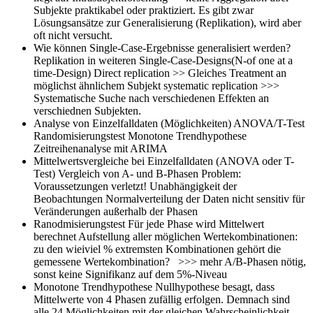
Subjekte praktikabel oder praktiziert. Es gibt zwar
Lösungsansätze zur Generalisierung (Replikation), wird aber
oft nicht versucht.
Wie können Single-Case-Ergebnisse generalisiert werden?
Replikation in weiteren Single-Case-Designs(N-of one at a
time-Design) Direct replication >> Gleiches Treatment an
möglichst ähnlichem Subjekt systematic replication >>>
Systematische Suche nach verschiedenen Effekten an
verschiednen Subjekten.
Analyse von Einzelfalldaten (Möglichkeiten)
ANOVA/T-Test
Randomisierungstest Monotone Trendhypothese
Zeitreihenanalyse mit ARIMA
Mittelwertsvergleiche bei Einzelfalldaten
(ANOVA oder T-
Test) Vergleich von A- und B-Phasen Problem:
Voraussetzungen verletzt! Unabhängigkeit der
Beobachtungen Normalverteilung der Daten nicht sensitiv für
Veränderungen außerhalb der Phasen
Ranodmisierungstest
Für jede Phase wird Mittelwert
berechnet Aufstellung aller möglichen Wertekombinationen:
zu den wieiviel % extremsten Kombinationen gehört die
gemessene Wertekombination? >>> mehr A/B-Phasen nötig,
sonst keine Signifikanz auf dem 5%-Niveau
Monotone Trendhypothese
Nullhypothese besagt, dass
Mittelwerte von 4 Phasen zufällig erfolgen. Demnach sind
alle 24 Möglichkeiten mit der gleichen Wahrscheinlichkeit.