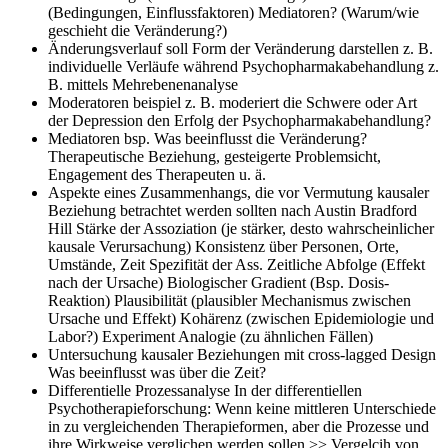
(Bedingungen, Einflussfaktoren) Mediatoren? (Warum/wie
geschieht die Veränderung?)
Änderungsverlauf
soll Form der Veränderung darstellen z. B.
individuelle Verläufe während Psychopharmakabehandlung z.
B. mittels Mehrebenenanalyse
Moderatoren beispiel
z. B. moderiert die Schwere oder Art
der Depression den Erfolg der Psychopharmakabehandlung?
Mediatoren bsp.
Was beeinflusst die Veränderung?
Therapeutische Beziehung, gesteigerte Problemsicht,
Engagement des Therapeuten u. ä.
Aspekte eines Zusammenhangs, die vor Vermutung kausaler
Beziehung betrachtet werden sollten
nach Austin Bradford
Hill Stärke der Assoziation (je stärker, desto wahrscheinlicher
kausale Verursachung) Konsistenz über Personen, Orte,
Umstände, Zeit Spezifität der Ass. Zeitliche Abfolge (Effekt
nach der Ursache) Biologischer Gradient (Bsp. Dosis-
Reaktion) Plausibilität (plausibler Mechanismus zwischen
Ursache und Effekt) Kohärenz (zwischen Epidemiologie und
Labor?) Experiment Analogie (zu ähnlichen Fällen)
Untersuchung kausaler Beziehungen
mit cross-lagged Design
Was beeinflusst was über die Zeit?
Differentielle Prozessanalyse
In der differentiellen
Psychotherapieforschung: Wenn keine mittleren Unterschiede
in zu vergleichenden Therapieformen, aber die Prozesse und
ihre Wirkweise verglichen werden sollen >> Vergelcih von