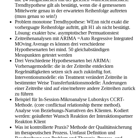
Trendhypothese gilt als bestätigt, wenn die 4 gemessenen
Mittelwerte genau in der erwarteten Reihenfolge auftreten
(muss genau so sein!)
Problem monotone Trendhypothese:
WEnn nicht exakt die
vorhergsagte Reihenfolge auftritt, gilt H1 als nicht bestätigt.
Lösung: exakter bzw. asymptotischer Permuationstest
Zeitreihenanalysen mit ARIMA
=Auto Regressive Integrated
MOving Average es können drei verschiedene
Hypothesenarten bei mind. 50 gleichabständigen
Messpunkten getestet werden
Drei Verschiedene Hypothesenarten bei ARIMA:
Vorhersagemodelle: die in der Zeitreihe entdeckten
Regelmäßigkeiten setzen sich auch zukünftig fort.
Interventionsmodelle: ein Treatment verändert Zeitreihe in
bestimmter Weise Transferfunktionsmodelle: Änderungen
einer Zeitreihe sind auf eine/mehrere andere Zeitreihen zurück
zu führen
Beispiel für In-Session-Mikroanalyse
Luborskys CCRT-
Methode. (core conflictual relationship theme method).
Analyse von Beziehungs-Narrativen des Klienten. Kodiert
werden: geäußerter Wunsch Reaktion der Interaktionspartner
Reaktion Klient
Was ist kontrollierte Praxis?
Methode der Qualitätssicherung
im therapeutischen Prozess. Umfasst Definition und