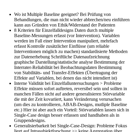
Wo ist Multiple Baseline geeignet?
Bei Prüfung von
Behandlungen, die man nicht wieder abbrechen/neu einführen
kann aus Gründen von Ethik/Widerstand der Patienten
8 Kriterien für Einzelfalldesigns
Daten durch multiple
Baseline-Messungen erfasst (vor Intervention). Variablen
werden im Fall einer Intervention manipuliert, mehrfach
erfasst Kontrolle zusätzlicher Einflüsse (um reliable
Interventionen möglich zu machen) standardisierte Methoden
zur Datenerhebung Schriftliche Datenaufzeichnung
graphische Darstellung/statistische analyse Bestimmung der
Interrater-Reliabilität bei Beobachtungsdaten Bestimmung
von Stabilitäts- und Transfer-Effekten (Übertragung der
Effekte auf Variablen, bei denen das nicht intendiert ist)
Interne Validität bei Einzelfalluntersuchungen > Probleme
Effekte müssen sofort auftreten, reversibel sein und sollten in
manchen Fällen nicht auf andere generalisieren Störvariable
die mit der Zeit kovariiert, kann Veränderung verursachen
(um dies zu kontrollieren, ABAB-Designs, mutliple Baseline
etc.) Hier ist aber auch ein Vorteil: Störvariablen lassen sich in
Single-Case design besser erfassen und handhaben als in
Gruppendesigns.
Generalisierbarkeit bei Single-Case-Design: Probleme
Fokus
liegt auf Intrasubjektforschung >> keine Aggregation über