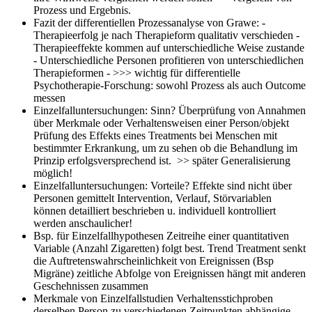
Prozess und Ergebnis.
Fazit der differentiellen Prozessanalyse von Grawe:
-
Therapieerfolg je nach Therapieform qualitativ verschieden -
Therapieeffekte kommen auf unterschiedliche Weise zustande
- Unterschiedliche Personen profitieren von unterschiedlichen
Therapieformen - >>> wichtig für differentielle
Psychotherapie-Forschung: sowohl Prozess als auch Outcome
messen
Einzelfalluntersuchungen: Sinn?
Überprüfung von Annahmen
über Merkmale oder Verhaltensweisen einer Person/objekt
Prüfung des Effekts eines Treatments bei Menschen mit
bestimmter Erkrankung, um zu sehen ob die Behandlung im
Prinzip erfolgsversprechend ist. >> später Generalisierung
möglich!
Einzelfalluntersuchungen: Vorteile?
Effekte sind nicht über
Personen gemittelt Intervention, Verlauf, Störvariablen
können detailliert beschrieben u. individuell kontrolliert
werden anschaulicher!
Bsp. für Einzelfallhypothesen
Zeitreihe einer quantitativen
Variable (Anzahl Zigaretten) folgt best. Trend Treatment senkt
die Auftretenswahrscheinlichkeit von Ereignissen (Bsp
Migräne) zeitliche Abfolge von Ereignissen hängt mit anderen
Geschehnissen zusammen
Merkmale von Einzelfallstudien
Verhaltensstichproben
derselben Person zu verschiedenen Zeitpunkten abhängige