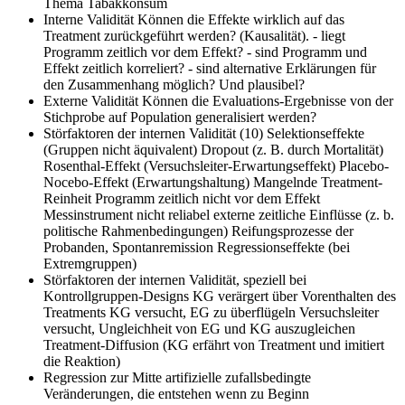
Thema Tabakkonsum
Interne Validität
Können die Effekte wirklich auf das
Treatment zurückgeführt werden? (Kausalität). - liegt
Programm zeitlich vor dem Effekt? - sind Programm und
Effekt zeitlich korreliert? - sind alternative Erklärungen für
den Zusammenhang möglich? Und plausibel?
Externe Validität
Können die Evaluations-Ergebnisse von der
Stichprobe auf Population generalisiert werden?
Störfaktoren der internen Validität (10)
Selektionseffekte
(Gruppen nicht äquivalent) Dropout (z. B. durch Mortalität)
Rosenthal-Effekt (Versuchsleiter-Erwartungseffekt) Placebo-
Nocebo-Effekt (Erwartungshaltung) Mangelnde Treatment-
Reinheit Programm zeitlich nicht vor dem Effekt
Messinstrument nicht reliabel externe zeitliche Einflüsse (z. b.
politische Rahmenbedingungen) Reifungsprozesse der
Probanden, Spontanremission Regressionseffekte (bei
Extremgruppen)
Störfaktoren der internen Validität, speziell bei
Kontrollgruppen-Designs
KG verärgert über Vorenthalten des
Treatments KG versucht, EG zu überflügeln Versuchsleiter
versucht, Ungleichheit von EG und KG auszugleichen
Treatment-Diffusion (KG erfährt von Treatment und imitiert
die Reaktion)
Regression zur Mitte
artifizielle zufallsbedingte
Veränderungen, die entstehen wenn zu Beginn