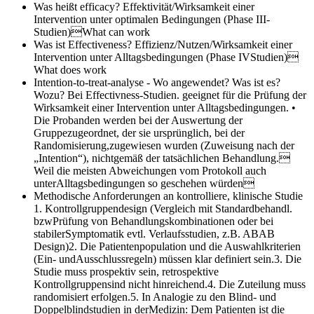
Was heißt efficacy?
Effektivität/Wirksamkeit einer
Intervention unter optimalen Bedingungen (Phase III-
Studien)What can work
Was ist Effectiveness?
Effizienz/Nutzen/Wirksamkeit einer
Intervention unter Alltagsbedingungen (Phase IVStudien)
What does work
Intention-to-treat-analyse - Wo angewendet? Was ist es?
Wozu?
Bei Effectivness-Studien. geeignet für die Prüfung der
Wirksamkeit einer Intervention unter Alltagsbedingungen. •
Die Probanden werden bei der Auswertung der
Gruppezugeordnet, der sie ursprünglich, bei der
Randomisierung,zugewiesen wurden (Zuweisung nach der
„Intention“), nichtgemäß der tatsächlichen Behandlung.
Weil die meisten Abweichungen vom Protokoll auch
unterAlltagsbedingungen so geschehen würden
Methodische Anforderungen an kontrolliere, klinische Studie
1. Kontrollgruppendesign (Vergleich mit Standardbehandl.
bzwPrüfung von Behandlungskombinationen oder bei
stabilerSymptomatik evtl. Verlaufsstudien, z.B. ABAB
Design)2. Die Patientenpopulation und die Auswahlkriterien
(Ein- undAusschlussregeln) müssen klar definiert sein.3. Die
Studie muss prospektiv sein, retrospektive
Kontrollgruppensind nicht hinreichend.4. Die Zuteilung muss
randomisiert erfolgen.5. In Analogie zu den Blind- und
Doppelblindstudien in derMedizin: Dem Patienten ist die