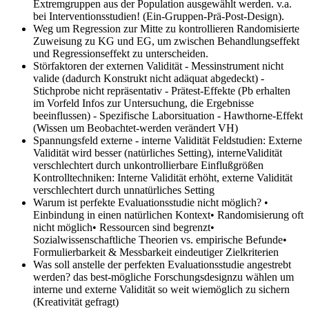
Extremgruppen aus der Population ausgewählt werden. v.a.
bei Interventionsstudien! (Ein-Gruppen-Prä-Post-Design).
Weg um Regression zur Mitte zu kontrollieren
Randomisierte
Zuweisung zu KG und EG, um zwischen Behandlungseffekt
und Regressionseffekt zu unterscheiden.
Störfaktoren der externen Validität
- Messinstrument nicht
valide (dadurch Konstrukt nicht adäquat abgedeckt) -
Stichprobe nicht repräsentativ - Prätest-Effekte (Pb erhalten
im Vorfeld Infos zur Untersuchung, die Ergebnisse
beeinflussen) - Spezifische Laborsituation - Hawthorne-Effekt
(Wissen um Beobachtet-werden verändert VH)
Spannungsfeld externe - interne Validität
Feldstudien: Externe
Validität wird besser (natürliches Setting), interneValidität
verschlechtert durch unkontrollierbare Einflußgrößen
Kontrolltechniken: Interne Validität erhöht, externe Validität
verschlechtert durch unnatürliches Setting
Warum ist perfekte Evaluationsstudie nicht möglich?
•
Einbindung in einen natürlichen Kontext• Randomisierung oft
nicht möglich• Ressourcen sind begrenzt•
Sozialwissenschaftliche Theorien vs. empirische Befunde•
Formulierbarkeit & Messbarkeit eindeutiger Zielkriterien
Was soll anstelle der perfekten Evaluationsstudie angestrebt
werden?
das best-mögliche Forschungsdesignzu wählen um
interne und externe Validität so weit wiemöglich zu sichern
(Kreativität gefragt)