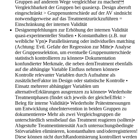
Gruppen auf anderem Wege vergleichbar zu machen
Vergleichbarkeit der Gruppen bei quasiexp. Design aberoft
eingeschränkt > Gruppenunterschiede auf der AV sindnicht
notwendigerweise auf das Treatmentzurückzuführen =
Einschränkung der internen Validität
Designempfehlungen zur Erhöhung der internen Validität
quasi-experimenteller Studien
• Konstanthalten (z.B. nur
weibliche Vpn)• Parallelisierung oder individuelles matching
(Achtung: Evtl. Gefahr der Regression zur Mitte)• Analyse
der Gruppenselektion, um eventuelle Gruppenunterschiede
statistisch kontrollieren zu können• Dokumentation
konfundierter Merkmale, die neben demTreatment ebenfalls
auf die abhängige Variable Einfluss nehmen können•
Kontrolle relevanter Variablen durch Aufnahme als
zusätzlicherFaktor im Design oder statistische Kontrolle •
Einsatz mehrerer abhängiger Variablen um
alternativeErklärungen ausgrenzen zu können• Wiederholte
Treatmentphasen (findet sich jeweils der gleicheEffekt >
Beleg für interne Validität)• Wiederholte Prätestmessungen
um Entwicklung ohneIntervention in beiden Gruppen zu
dokumentieren• Mehr als zwei Vergleichsgruppen die
unterschiedlich sensibelauf das Treatment reagieren (sollten)•
Abgestufte Treatmentintensität Auch untersuchungsbedingte
Störvariablen eliminieren, konstanthalten und/oderregistrieren!
Diese können nicht durchRandomisierung kontrolliert werden