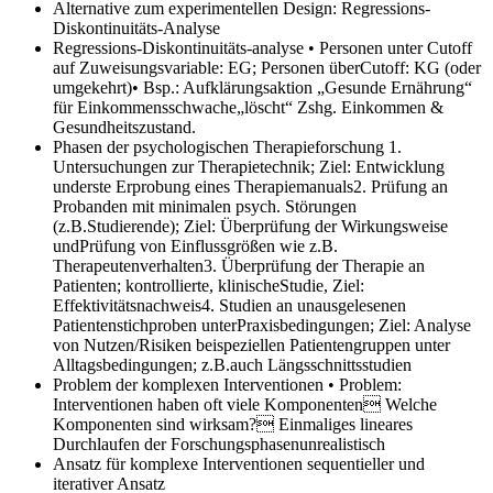
Alternative zum experimentellen Design:
Regressions-
Diskontinuitäts-Analyse
Regressions-Diskontinuitäts-analyse
• Personen unter Cutoff
auf Zuweisungsvariable: EG; Personen überCutoff: KG (oder
umgekehrt)• Bsp.: Aufklärungsaktion „Gesunde Ernährung“
für Einkommensschwache„löscht“ Zshg. Einkommen &
Gesundheitszustand.
Phasen der psychologischen Therapieforschung
1.
Untersuchungen zur Therapietechnik; Ziel: Entwicklung
underste Erprobung eines Therapiemanuals2. Prüfung an
Probanden mit minimalen psych. Störungen
(z.B.Studierende); Ziel: Überprüfung der Wirkungsweise
undPrüfung von Einflussgrößen wie z.B.
Therapeutenverhalten3. Überprüfung der Therapie an
Patienten; kontrollierte, klinischeStudie, Ziel:
Effektivitätsnachweis4. Studien an unausgelesenen
Patientenstichproben unterPraxisbedingungen; Ziel: Analyse
von Nutzen/Risiken beispeziellen Patientengruppen unter
Alltagsbedingungen; z.B.auch Längsschnittsstudien
Problem der komplexen Interventionen
• Problem:
Interventionen haben oft viele Komponenten Welche
Komponenten sind wirksam? Einmaliges lineares
Durchlaufen der Forschungsphasenunrealistisch
Ansatz für komplexe Interventionen
sequentieller und
iterativer Ansatz