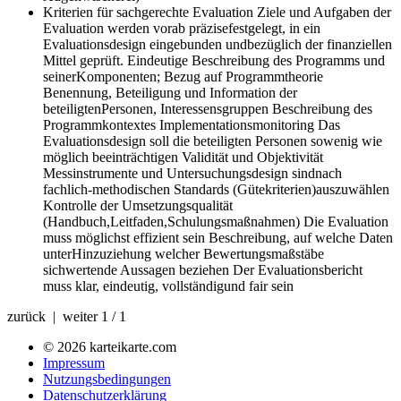
Kriterien für sachgerechte Evaluation
Ziele und Aufgaben der
Evaluation werden vorab präzisefestgelegt, in ein
Evaluationsdesign eingebunden undbezüglich der finanziellen
Mittel geprüft. Eindeutige Beschreibung des Programms und
seinerKomponenten; Bezug auf Programmtheorie
Benennung, Beteiligung und Information der
beteiligtenPersonen, Interessensgruppen Beschreibung des
Programmkontextes Implementationsmonitoring Das
Evaluationsdesign soll die beteiligten Personen sowenig wie
möglich beeinträchtigen Validität und Objektivität
Messinstrumente und Untersuchungsdesign sindnach
fachlich-methodischen Standards (Gütekriterien)auszuwählen
Kontrolle der Umsetzungsqualität
(Handbuch,Leitfaden,Schulungsmaßnahmen) Die Evaluation
muss möglichst effizient sein Beschreibung, auf welche Daten
unterHinzuziehung welcher Bewertungsmaßstäbe
sichwertende Aussagen beziehen Der Evaluationsbericht
muss klar, eindeutig, vollständigund fair sein
zurück | weiter
1 / 1
© 2026 karteikarte.com
Impressum
Nutzungsbedingungen
Datenschutzerklärung