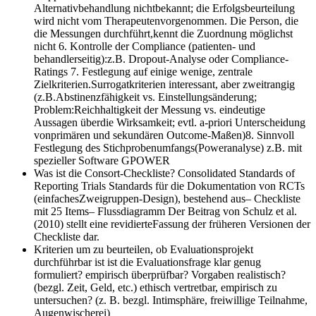
Alternativbehandlung nichtbekannt; die Erfolgsbeurteilung
wird nicht vom Therapeutenvorgenommen. Die Person, die
die Messungen durchführt,kennt die Zuordnung möglichst
nicht 6. Kontrolle der Compliance (patienten- und
behandlerseitig):z.B. Dropout-Analyse oder Compliance-
Ratings 7. Festlegung auf einige wenige, zentrale
Zielkriterien.Surrogatkriterien interessant, aber zweitrangig
(z.B.Abstinenzfähigkeit vs. Einstellungsänderung;
Problem:Reichhaltigkeit der Messung vs. eindeutige
Aussagen überdie Wirksamkeit; evtl. a-priori Unterscheidung
vonprimären und sekundären Outcome-Maßen)8. Sinnvoll
Festlegung des Stichprobenumfangs(Poweranalyse) z.B. mit
spezieller Software GPOWER
Was ist die Consort-Checkliste?
Consolidated Standards of
Reporting Trials Standards für die Dokumentation von RCTs
(einfachesZweigruppen-Design), bestehend aus– Checkliste
mit 25 Items– Flussdiagramm Der Beitrag von Schulz et al.
(2010) stellt eine revidierteFassung der früheren Versionen der
Checkliste dar.
Kriterien um zu beurteilen, ob Evaluationsprojekt
durchführbar ist
ist die Evaluationsfrage klar genug
formuliert? empirisch überprüfbar? Vorgaben realistisch?
(bezgl. Zeit, Geld, etc.) ethisch vertretbar, empirisch zu
untersuchen? (z. B. bezgl. Intimsphäre, freiwillige Teilnahme,
Augenwischerei)