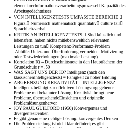
elementarerInformationsverarbeitungsprozesse􀁼 Kapazität des
Arbeitsgedächtnisses
VON INTELLIGENZTESTS UMFASSTE BEREICHE
􀁼
Figural􀁼 Numerisch-mathematisch-quantitativ􀃆 culture fair􀁼
Sprachlich-verbal
KRITIK AN INTELLIGENZTESTS
􀁼 Sind künstlich und
lebensfern, haben nichts mitlebensweltlich relevanten
Leistungen zu tun􀁼 Kompetenz-Performanz-Problem
Abhilfe: Unter- und Überforderung vermeiden Motivierung
oder Testwiederholungen (maximale Leistung)
Korrelation IQ – Durchschnittsnote in den Hauptfächern der
Grundschule
r = .50
WAS SAGT UNS DER IQ?
Intelligenz (nach den
klassischenIntelligenztests) = Fähigkeit zu hoher Bildung
ABGRENZUNG KREATIVITÄT – INTELLIGENZ?
Intelligenz befähigt zur effektiven Lösungvorgegebener
Probleme mit bekannter Lösung. Kreativität bringt neue
Probleme, überraschendeEinsichten und originelle
Problemlösungenhervor
JOY PAUL GUILFORD (1950)
Konvergentes und
divergentesDenken
Es gibt genau eine richtige Lösung:
konvergentes Denken
Die Problemstellung ist nicht klar definiert; es gibt