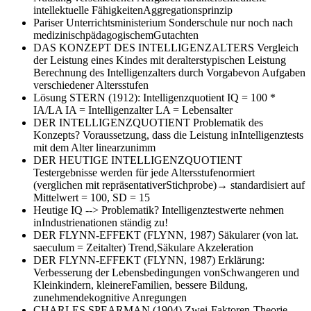
intellektuelle FähigkeitenAggregationsprinzip
Pariser Unterrichtsministerium
Sonderschule nur noch nach
medizinischpädagogischemGutachten
DAS KONZEPT DES INTELLIGENZALTERS
Vergleich
der Leistung eines Kindes mit deralterstypischen Leistung
Berechnung des Intelligenzalters durch Vorgabevon Aufgaben
verschiedener Altersstufen
Lösung STERN (1912): Intelligenzquotient
IQ = 100 *
IA/LA IA = Intelligenzalter LA = Lebensalter
DER INTELLIGENZQUOTIENT Problematik des
Konzepts?
Voraussetzung, dass die Leistung inIntelligenztests
mit dem Alter linearzunimm
DER HEUTIGE INTELLIGENZQUOTIENT
Testergebnisse werden für jede Altersstufenormiert
(verglichen mit repräsentativerStichprobe)→ standardisiert auf
Mittelwert = 100, SD = 15
Heutige IQ --> Problematik?
Intelligenztestwerte nehmen
inIndustrienationen ständig zu!
DER FLYNN-EFFEKT (FLYNN, 1987)
Säkularer (von lat.
saeculum = Zeitalter) Trend,Säkulare Akzeleration
DER FLYNN-EFFEKT (FLYNN, 1987) Erklärung:
Verbesserung der Lebensbedingungen vonSchwangeren und
Kleinkindern, kleinereFamilien, bessere Bildung,
zunehmendekognitive Anregungen
CHARLES SPEARMAN (1904)
Zwei-Faktoren-Theorie