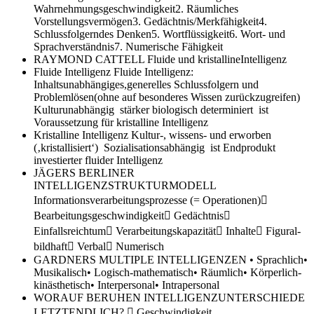
Wahrnehmungsgeschwindigkeit2. Räumliches
Vorstellungsvermögen3. Gedächtnis/Merkfähigkeit4.
Schlussfolgerndes Denken5. Wortflüssigkeit6. Wort- und
Sprachverständnis7. Numerische Fähigkeit
RAYMOND CATTELL
Fluide und kristallineIntelligenz
Fluide Intelligenz
Fluide Intelligenz:
Inhaltsunabhängiges,generelles Schlussfolgern und
Problemlösen(ohne auf besonderes Wissen zurückzugreifen)
Kulturunabhängig stärker biologisch determiniert ist
Voraussetzung für kristalline Intelligenz
Kristalline Intelligenz
Kultur-, wissens- und erworben
(‚kristallisiert‘) Sozialisationsabhängig ist Endprodukt
investierter fluider Intelligenz
JÄGERS BERLINER
INTELLIGENZSTRUKTURMODELL
Informationsverarbeitungsprozesse (= Operationen)􀁹
Bearbeitungsgeschwindigkeit􀁹 Gedächtnis􀁹
Einfallsreichtum􀁹 Verarbeitungskapazität􀁼 Inhalte􀁹 Figural-
bildhaft􀁹 Verbal􀁹 Numerisch
GARDNERS MULTIPLE INTELLIGENZEN
• Sprachlich•
Musikalisch• Logisch-mathematisch• Räumlich• Körperlich-
kinästhetisch• Interpersonal• Intrapersonal
WORAUF BERUHEN INTELLIGENZUNTERSCHIEDE
LETZTENDLICH?
􀁼 Geschwindigkeit