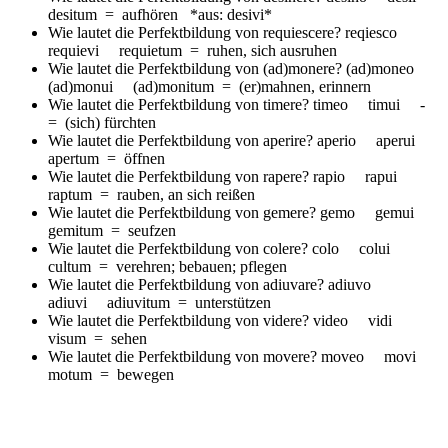
desitum = aufhören *aus: desivi*
Wie lautet die Perfektbildung von requiescere?
reqiesco
requievi requietum = ruhen, sich ausruhen
Wie lautet die Perfektbildung von (ad)monere?
(ad)moneo
(ad)monui (ad)monitum = (er)mahnen, erinnern
Wie lautet die Perfektbildung von timere?
timeo timui -
= (sich) fürchten
Wie lautet die Perfektbildung von aperire?
aperio aperui
apertum = öffnen
Wie lautet die Perfektbildung von rapere?
rapio rapui
raptum = rauben, an sich reißen
Wie lautet die Perfektbildung von gemere?
gemo gemui
gemitum = seufzen
Wie lautet die Perfektbildung von colere?
colo colui
cultum = verehren; bebauen; pflegen
Wie lautet die Perfektbildung von adiuvare?
adiuvo
adiuvi adiuvitum = unterstützen
Wie lautet die Perfektbildung von videre?
video vidi
visum = sehen
Wie lautet die Perfektbildung von movere?
moveo movi
motum = bewegen