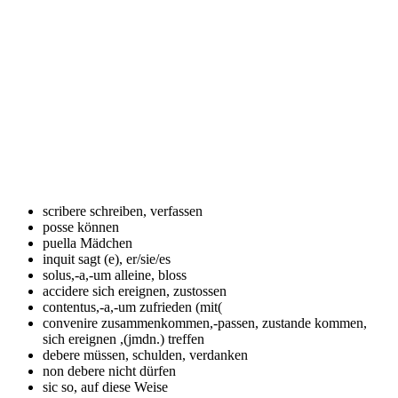
scribere
schreiben, verfassen
posse
können
puella
Mädchen
inquit
sagt (e), er/sie/es
solus,-a,-um
alleine, bloss
accidere
sich ereignen, zustossen
contentus,-a,-um
zufrieden (mit(
convenire
zusammenkommen,-passen, zustande kommen,
sich ereignen ,(jmdn.) treffen
debere
müssen, schulden, verdanken
non debere
nicht dürfen
sic
so, auf diese Weise