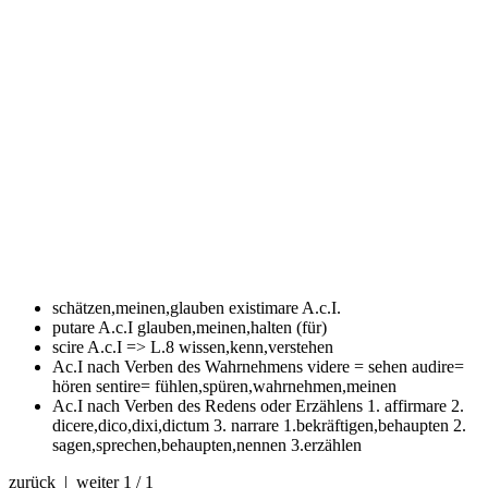
schätzen,meinen,glauben
existimare A.c.I.
putare A.c.I
glauben,meinen,halten (für)
scire A.c.I => L.8
wissen,kenn,verstehen
Ac.I
nach Verben des Wahrnehmens videre = sehen audire=
hören sentire= fühlen,spüren,wahrnehmen,meinen
Ac.I nach Verben des Redens oder Erzählens 1. affirmare 2.
dicere,dico,dixi,dictum 3. narrare
1.bekräftigen,behaupten 2.
sagen,sprechen,behaupten,nennen 3.erzählen
zurück | weiter
1 / 1