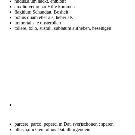
nudus,a,um
nackt, entblößt
auxilio venire
zu Hilfe kommen
flagitium
Schandtat, Bosheit
potius quam
eher als, lieber als
immortalis, e
unsterblich
tollere, tollo, sustuli, sublatum
aufheben, beseitigen
parcere, parco, peperci m.Dat.
(ver)schonen ; sparen
ullus,a,um Gen. ullius Dat.ulli
irgendein