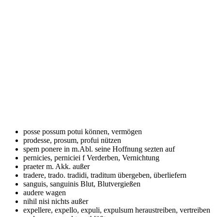
posse possum potui
können, vermögen
prodesse, prosum, profui
nützen
spem ponere in m.Abl.
seine Hoffnung sezten auf
pernicies, perniciei f
Verderben, Vernichtung
praeter m. Akk.
außer
tradere, trado. tradidi, traditum
übergeben, überliefern
sanguis, sanguinis
Blut, Blutvergießen
audere
wagen
nihil nisi
nichts außer
expellere, expello, expuli, expulsum
heraustreiben, vertreiben