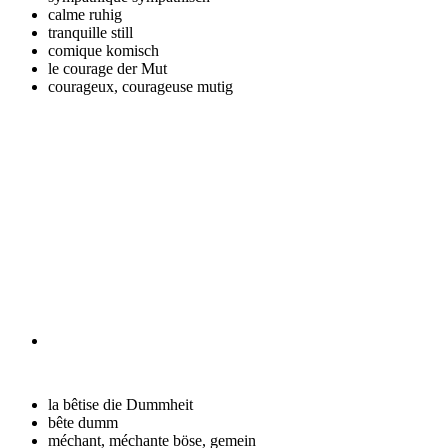
calme
ruhig
tranquille
still
comique
komisch
le courage
der Mut
courageux, courageuse
mutig
la bêtise
die Dummheit
bête
dumm
méchant, méchante
böse, gemein