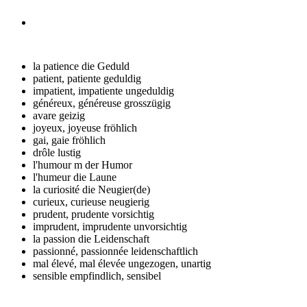
la patience
die Geduld
patient, patiente
geduldig
impatient, impatiente
ungeduldig
généreux, généreuse
grosszügig
avare
geizig
joyeux, joyeuse
fröhlich
gai, gaie
fröhlich
drôle
lustig
l'humour m
der Humor
l'humeur
die Laune
la curiosité
die Neugier(de)
curieux, curieuse
neugierig
prudent, prudente
vorsichtig
imprudent, imprudente
unvorsichtig
la passion
die Leidenschaft
passionné, passionnée
leidenschaftlich
mal élevé, mal élevée
ungezogen, unartig
sensible
empfindlich, sensibel