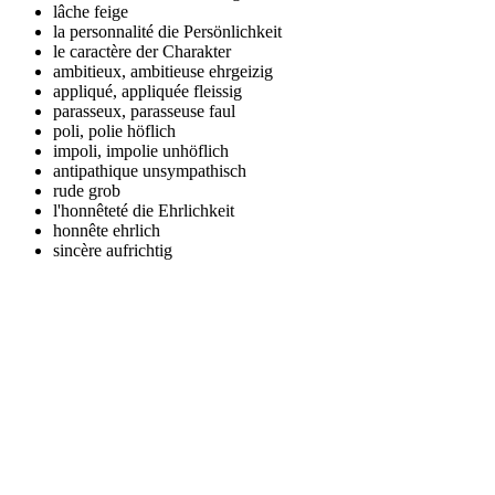
lâche
feige
la personnalité
die Persönlichkeit
le caractère
der Charakter
ambitieux, ambitieuse
ehrgeizig
appliqué, appliquée
fleissig
parasseux, parasseuse
faul
poli, polie
höflich
impoli, impolie
unhöflich
antipathique
unsympathisch
rude
grob
l'honnêteté
die Ehrlichkeit
honnête
ehrlich
sincère
aufrichtig