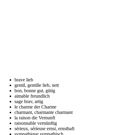
brave
lieb
gentil, gentille
lieb, nett
bon, bonne
gut, gütig
aimable
freundlich
sage
brav, artig
le charme
der Charme
charmant, charmante
charmant
la raison
die Vernunft
raisonnable
vernünftig
sérieux, sérieuse
ernst, ernsthaft
sympathique
sympathisch