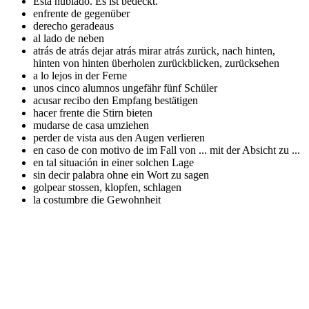
Está nublado.
Es ist bedeckt.
enfrente de
gegenüber
derecho
geradeaus
al lado de
neben
atrás de atrás dejar atrás mirar atrás
zurück, nach hinten,
hinten von hinten überholen zurückblicken, zurücksehen
a lo lejos
in der Ferne
unos cinco alumnos
ungefähr fünf Schüler
acusar recibo
den Empfang bestätigen
hacer frente
die Stirn bieten
mudarse de casa
umziehen
perder de vista
aus den Augen verlieren
en caso de con motivo de
im Fall von ... mit der Absicht zu ...
en tal situación
in einer solchen Lage
sin decir palabra
ohne ein Wort zu sagen
golpear
stossen, klopfen, schlagen
la costumbre
die Gewohnheit