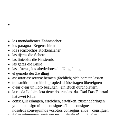
los mondadientes
Zahnstocher
los paraguas
Regenschirm
los sacacorchos
Korkenzieher
las tijeras
die Schere
las tinieblas
die Finsternis
las gafas
die Brille
las afueras, los alrededores
die Umgebung
el gemelo
der Zwilling
asesorar asesorarse
beraten (fachlich) sich beraten lassen
transmitir transmitir la propiedad
übertragen übereignen
ojear ojear un libro
beäugen ein Buch durchblättern
la rueda La bicicleta tiene dos ruedas.
das Rad Das Fahrrad
hat zwei Räder.
conseguir
erlangen, erreichen, erwirken, zustandebringen
yo consigo tú consigues él consigue
nosotros conseguimos vosotros conseguís ellos consiguen
doler
schmerzen, weh tun yo duelo tú dueles