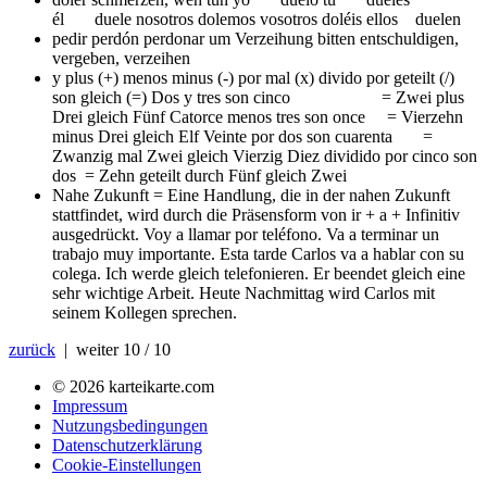
él duele nosotros dolemos vosotros doléis ellos duelen
pedir perdón perdonar
um Verzeihung bitten entschuldigen,
vergeben, verzeihen
y plus (+) menos minus (-) por mal (x) divido por geteilt (/)
son gleich (=)
Dos y tres son cinco = Zwei plus
Drei gleich Fünf Catorce menos tres son once = Vierzehn
minus Drei gleich Elf Veinte por dos son cuarenta =
Zwanzig mal Zwei gleich Vierzig Diez dividido por cinco son
dos = Zehn geteilt durch Fünf gleich Zwei
Nahe Zukunft = Eine Handlung, die in der nahen Zukunft
stattfindet, wird durch die Präsensform von ir + a + Infinitiv
ausgedrückt. Voy a llamar por teléfono. Va a terminar un
trabajo muy importante. Esta tarde Carlos va a hablar con su
colega.
Ich werde gleich telefonieren. Er beendet gleich eine
sehr wichtige Arbeit. Heute Nachmittag wird Carlos mit
seinem Kollegen sprechen.
zurück
| weiter
10 / 10
© 2026 karteikarte.com
Impressum
Nutzungsbedingungen
Datenschutzerklärung
Cookie-Einstellungen