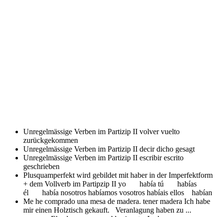
Unregelmässige Verben im Partizip II volver
vuelto
zurückgekommen
Unregelmässige Verben im Partizip II decir
dicho gesagt
Unregelmässige Verben im Partizip II escribir
escrito
geschrieben
Plusquamperfekt wird gebildet mit haber in der Imperfektform
+ dem Vollverb im Partipzip II
yo había tú habías
él había nosotros habíamos vosotros habíais ellos habían
Me he comprado una mesa de madera. tener madera
Ich habe
mir einen Holztisch gekauft. Veranlagung haben zu ...