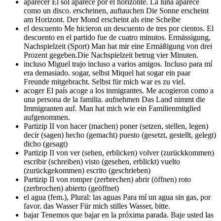
aparecer El sol aparece por el horizonte. La luna aparece
como un disco.
erscheinen, auftauchen Die Sonne erscheint
am Horizont. Der Mond erscheint als eine Scheibe
el descuento Me hicieron un descuento de tres por cientos. El
descuento en el partido fue de cuatro minutos.
Ermässigung,
Nachspielzeit (Sport) Man hat mir eine Ermäßigung von drei
Prozent gegeben.Die Nachspielzeit betrug vier Minuten.
incluso Miguel trajo incluso a varios amigos. Incluso para mí
era demasiado.
sogar, selbst Miquel hat sogar ein paar
Freunde mitgebracht. Selbst für mich war es zu viel.
acoger El país acoge a los inmigrantes. Me acogieron como a
una persona de la familia.
aufnehmen Das Land nimmt die
Immigranten auf. Man hat mich wie ein Familienmitglied
aufgenommen.
Partizip II von hacer (machen) poner (setzen, stellen, legen)
decir (sagen)
hecho (gemacht) puesto (gesetzt, gestellt, gelegt)
dicho (gesagt)
Partizip II von ver (sehen, erblicken) volver (zurückkommen)
escribir (schreiben)
visto (gesehen, erblickt) vuelto
(zurückgekommen) escrito (geschrieben)
Partizip II von romper (zerbrechen) abrir (öffnen)
roto
(zerbrochen) abierto (geöffnet)
el agua (fem.), Plural: las aguas Para mí un agua sin gas, por
favor.
das Wasser Für mich stilles Wasser, bitte.
bajar Tenemos que bajar en la próxima parada. Baje usted las