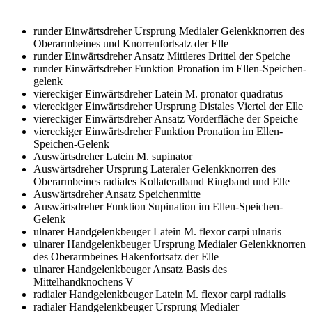
runder Einwärtsdreher Ursprung
Medialer Gelenkknorren des
Oberarmbeines und Knorrenfortsatz der Elle
runder Einwärtsdreher Ansatz
Mittleres Drittel der Speiche
runder Einwärtsdreher Funktion
Pronation im Ellen-Speichen-
gelenk
viereckiger Einwärtsdreher Latein
M. pronator quadratus
viereckiger Einwärtsdreher Ursprung
Distales Viertel der Elle
viereckiger Einwärtsdreher Ansatz
Vorderfläche der Speiche
viereckiger Einwärtsdreher Funktion
Pronation im Ellen-
Speichen-Gelenk
Auswärtsdreher Latein
M. supinator
Auswärtsdreher Ursprung
Lateraler Gelenkknorren des
Oberarmbeines radiales Kollateralband Ringband und Elle
Auswärtsdreher Ansatz
Speichenmitte
Auswärtsdreher Funktion
Supination im Ellen-Speichen-
Gelenk
ulnarer Handgelenkbeuger Latein
M. flexor carpi ulnaris
ulnarer Handgelenkbeuger Ursprung
Medialer Gelenkknorren
des Oberarmbeines Hakenfortsatz der Elle
ulnarer Handgelenkbeuger Ansatz
Basis des
Mittelhandknochens V
radialer Handgelenkbeuger Latein
M. flexor carpi radialis
radialer Handgelenkbeuger Ursprung
Medialer