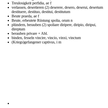
Treulosigkeit
perfidia, ae f
verlassen, desertieren (2)
deserere, desero, deserui, desertum
destituere, destituo, destitui, destitutum
Beute
praeda, ae f
Beute, erbeutete Rüstung
spolia, orum n
plündern, berauben (2)
spoliare diripere, diripio, diripui,
direptum
berauben
privare + Abl.
binden, fesseln
vincire, vincio, vinxi, vinctum
(Kriegs)gefangener
captivus, i m