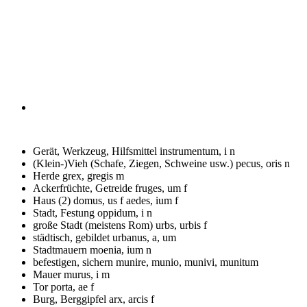
Gerät, Werkzeug, Hilfsmittel
instrumentum, i n
(Klein-)Vieh (Schafe, Ziegen, Schweine usw.)
pecus, oris n
Herde
grex, gregis m
Ackerfrüchte, Getreide
fruges, um f
Haus (2)
domus, us f aedes, ium f
Stadt, Festung
oppidum, i n
große Stadt (meistens Rom)
urbs, urbis f
städtisch, gebildet
urbanus, a, um
Stadtmauern
moenia, ium n
befestigen, sichern
munire, munio, munivi, munitum
Mauer
murus, i m
Tor
porta, ae f
Burg, Berggipfel
arx, arcis f