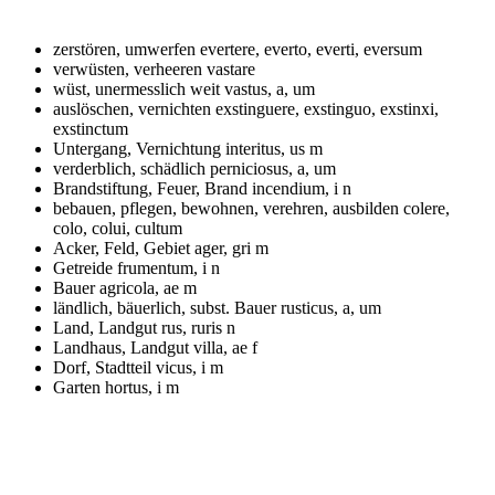
zerstören, umwerfen
evertere, everto, everti, eversum
verwüsten, verheeren
vastare
wüst, unermesslich weit
vastus, a, um
auslöschen, vernichten
exstinguere, exstinguo, exstinxi,
exstinctum
Untergang, Vernichtung
interitus, us m
verderblich, schädlich
perniciosus, a, um
Brandstiftung, Feuer, Brand
incendium, i n
bebauen, pflegen, bewohnen, verehren, ausbilden
colere,
colo, colui, cultum
Acker, Feld, Gebiet
ager, gri m
Getreide
frumentum, i n
Bauer
agricola, ae m
ländlich, bäuerlich, subst. Bauer
rusticus, a, um
Land, Landgut
rus, ruris n
Landhaus, Landgut
villa, ae f
Dorf, Stadtteil
vicus, i m
Garten
hortus, i m