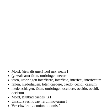
Mord, (gewaltsamer) Tod
nex, necis f
(gewaltsam) töten, umbringen
necare
töten, umbringen
interficere, interficio, interfeci, interfectum
fällen, niederhauen, töten
caedere, caedo, cecídi, caesum
niederschlagen, töten, umbringen
occídere, occido, occidi,
occisum
Mord, Blutbad
caedes, is f
Umsturz
res novae, rerum novarum f
Verschwörung
coniuratio, onis f