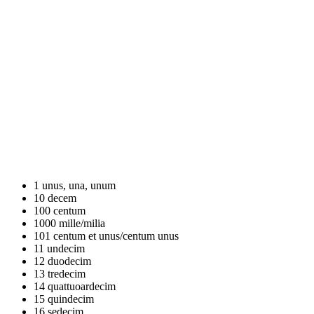
1
unus, una, unum
10
decem
100
centum
1000
mille/milia
101
centum et unus/centum unus
11
undecim
12
duodecim
13
tredecim
14
quattuoardecim
15
quindecim
16
sedecim