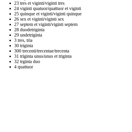
23
tres et viginti/viginti tres
24
viginti quatuor/quattuor et viginti
25
quinque et viginti/viginti quinque
26
sex et viginti/viginti sex
27
septem et viginti/viginti septem
28
duodetriginta
29
undetriginta
3
tres, tria
30
triginta
300
trecenti/trecentae/trecenta
31
triginta unus/unus et triginta
32
trginta duo
4
quattuor