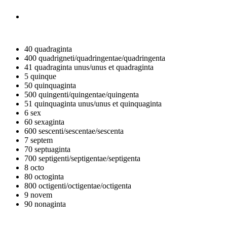
40
quadraginta
400
quadrigneti/quadringentae/quadringenta
41
quadraginta unus/unus et quadraginta
5
quinque
50
quinquaginta
500
quingenti/quingentae/quingenta
51
quinquaginta unus/unus et quinquaginta
6
sex
60
sexaginta
600
sescenti/sescentae/sescenta
7
septem
70
septuaginta
700
septigenti/septigentae/septigenta
8
octo
80
octoginta
800
octigenti/octigentae/octigenta
9
novem
90
nonaginta