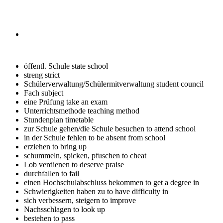
öffentl. Schule
state school
streng
strict
Schülerverwaltung/Schülermitverwaltung
student council
Fach
subject
eine Prüfung
take an exam
Unterrichtsmethode
teaching method
Stundenplan
timetable
zur Schule gehen/die Schule besuchen
to attend school
in der Schule fehlen
to be absent from school
erziehen
to bring up
schummeln, spicken, pfuschen
to cheat
Lob verdienen
to deserve praise
durchfallen
to fail
einen Hochschulabschluss bekommen
to get a degree in
Schwierigkeiten haben zu
to have difficulty in
sich verbessern, steigern
to improve
Nachsschlagen
to look up
bestehen
to pass