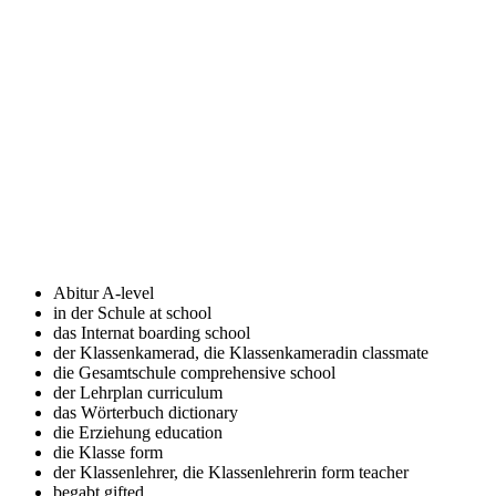
Abitur
A-level
in der Schule
at school
das Internat
boarding school
der Klassenkamerad, die Klassenkameradin
classmate
die Gesamtschule
comprehensive school
der Lehrplan
curriculum
das Wörterbuch
dictionary
die Erziehung
education
die Klasse
form
der Klassenlehrer, die Klassenlehrerin
form teacher
begabt
gifted