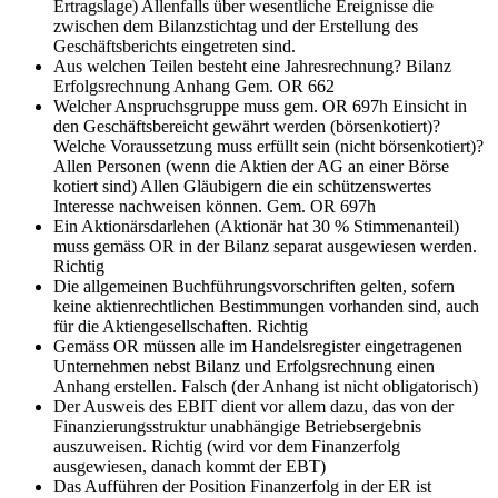
Ertragslage) Allenfalls über wesentliche Ereignisse die
zwischen dem Bilanzstichtag und der Erstellung des
Geschäftsberichts eingetreten sind.
Aus welchen Teilen besteht eine Jahresrechnung?
Bilanz
Erfolgsrechnung Anhang Gem. OR 662
Welcher Anspruchsgruppe muss gem. OR 697h Einsicht in
den Geschäftsbereicht gewährt werden (börsenkotiert)?
Welche Voraussetzung muss erfüllt sein (nicht börsenkotiert)?
Allen Personen (wenn die Aktien der AG an einer Börse
kotiert sind) Allen Gläubigern die ein schützenswertes
Interesse nachweisen können. Gem. OR 697h
Ein Aktionärsdarlehen (Aktionär hat 30 % Stimmenanteil)
muss gemäss OR in der Bilanz separat ausgewiesen werden.
Richtig
Die allgemeinen Buchführungsvorschriften gelten, sofern
keine aktienrechtlichen Bestimmungen vorhanden sind, auch
für die Aktiengesellschaften.
Richtig
Gemäss OR müssen alle im Handelsregister eingetragenen
Unternehmen nebst Bilanz und Erfolgsrechnung einen
Anhang erstellen.
Falsch (der Anhang ist nicht obligatorisch)
Der Ausweis des EBIT dient vor allem dazu, das von der
Finanzierungsstruktur unabhängige Betriebsergebnis
auszuweisen.
Richtig (wird vor dem Finanzerfolg
ausgewiesen, danach kommt der EBT)
Das Aufführen der Position Finanzerfolg in der ER ist