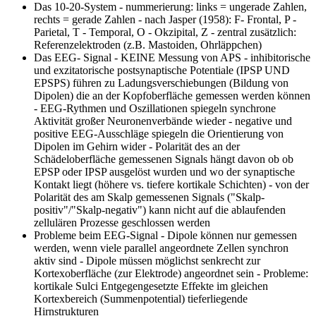
Das 10-20-System
- nummerierung: links = ungerade Zahlen,
rechts = gerade Zahlen - nach Jasper (1958): F- Frontal, P -
Parietal, T - Temporal, O - Okzipital, Z - zentral zusätzlich:
Referenzelektroden (z.B. Mastoiden, Ohrläppchen)
Das EEG- Signal
- KEINE Messung von APS - inhibitorische
und exzitatorische postsynaptische Potentiale (IPSP UND
EPSPS) führen zu Ladungsverschiebungen (Bildung von
Dipolen) die an der Kopfoberfläche gemessen werden können
- EEG-Rythmen und Oszillationen spiegeln synchrone
Aktivität großer Neuronenverbände wieder - negative und
positive EEG-Ausschläge spiegeln die Orientierung von
Dipolen im Gehirn wider - Polarität des an der
Schädeloberfläche gemessenen Signals hängt davon ob ob
EPSP oder IPSP ausgelöst wurden und wo der synaptische
Kontakt liegt (höhere vs. tiefere kortikale Schichten) - von der
Polarität des am Skalp gemessenen Signals ("Skalp-
positiv"/"Skalp-negativ") kann nicht auf die ablaufenden
zellulären Prozesse geschlossen werden
Probleme beim EEG-Signal
- Dipole können nur gemessen
werden, wenn viele parallel angeordnete Zellen synchron
aktiv sind - Dipole müssen möglichst senkrecht zur
Kortexoberfläche (zur Elektrode) angeordnet sein - Probleme:
kortikale Sulci Entgegengesetzte Effekte im gleichen
Kortexbereich (Summenpotential) tieferliegende
Hirnstrukturen