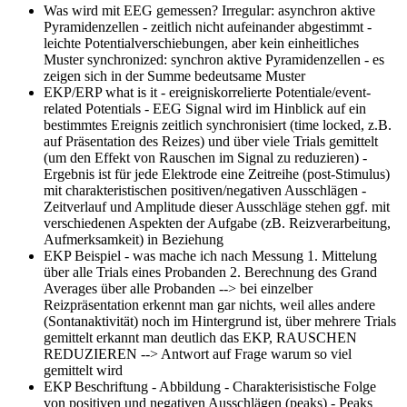
Was wird mit EEG gemessen?
Irregular: asynchron aktive
Pyramidenzellen - zeitlich nicht aufeinander abgestimmt -
leichte Potentialverschiebungen, aber kein einheitliches
Muster synchronized: synchron aktive Pyramidenzellen - es
zeigen sich in der Summe bedeutsame Muster
EKP/ERP what is it
- ereigniskorrelierte Potentiale/event-
related Potentials - EEG Signal wird im Hinblick auf ein
bestimmtes Ereignis zeitlich synchronisiert (time locked, z.B.
auf Präsentation des Reizes) und über viele Trials gemittelt
(um den Effekt von Rauschen im Signal zu reduzieren) -
Ergebnis ist für jede Elektrode eine Zeitreihe (post-Stimulus)
mit charakteristischen positiven/negativen Ausschlägen -
Zeitverlauf und Amplitude dieser Ausschläge stehen ggf. mit
verschiedenen Aspekten der Aufgabe (zB. Reizverarbeitung,
Aufmerksamkeit) in Beziehung
EKP Beispiel - was mache ich nach Messung
1. Mittelung
über alle Trials eines Probanden 2. Berechnung des Grand
Averages über alle Probanden --> bei einzelber
Reizpräsentation erkennt man gar nichts, weil alles andere
(Sontanaktivität) noch im Hintergrund ist, über mehrere Trials
gemittelt erkannt man deutlich das EKP, RAUSCHEN
REDUZIEREN --> Antwort auf Frage warum so viel
gemittelt wird
EKP Beschriftung
- Abbildung - Charakterisistische Folge
von positiven und negativen Ausschlägen (peaks) - Peaks