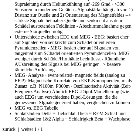
Supraleitung durch Heliumkühlung auf -269 Grad - >300
Sensoren in modernen Geräten - SIgnalstärke hängt ab von 1)
Distanz zur Quelle und 2) Orientierung des Magnetfeldes -->
stärkste Signale bei naher Quelle und senkrecht aus dem
Schädel austretenden Feldlinien - Abschirmmaßnahme gegen
externe Störquellen nötig
Unterschiede zwischen EEG und MEG
- EEG: basiert eher
auf Signalen von senkrecht zum Schädel orientierten
Pyramidenzellen - MEG: basiert eher auf SIgnalen von
tangential zum SChädel orientierten Pyramidenzellen -MEG
weniger durch Schädel/Hirnhäute beeinflusst - Räumliche
AUsbreitung des SIgnals bei MEG geringer --> bessere
räumliche Auflösung
MEG- Analyse
- event-related- magnetic fields (analog zu
EKP): Magnetische Korrelate von EKP-Komopnenten, m als
Zusatz, z.B. N100m, P300m - Oszillatorische Aktivität (Zeit-
Frequenz Analyse) Ähnlich EEG -Dipol-Modellierung (wie
auch EEG) um verschiedene Dipol-Lösungen, die die
gemessenen SIgnale generiert haben, vergleichen zu können
MEG vs. EEG
Tabelle
Schlafstadien
Delta = Tiefschlaf Theta = REM-Schlaf und
SChlafstadien 1&2 Alpha = Schläfrigkeit Beta = Wachphase
zurück | weiter
1 / 1