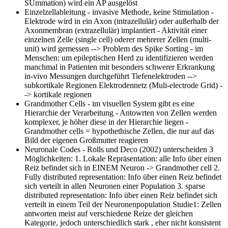
SUmmation) wird ein AP ausgelöst
Einzelzellableitung
- invasive Methode, keine Stimulation -
Elektrode wird in ein Axon (intrazellulär) oder außerhalb der
Axonmembran (extrazellulär) implantiert - Aktivität einer
einzelnen Zelle (single cell) oderer mehrerer Zellen (multi-
unit) wird gemessen --> Problem des Spike Sorting - im
Menschen: um epileptischen Herd zu identifizieren werden
manchmal in Patienten mit besonders schwerer Erkrankung
in-vivo Messungen durchgeführt Tiefenelektroden -->
subkortikale Regionen Elektrodennetz (Muli-electrode Grid) -
-> kortikale regionen
Grandmother Cells
- im visuellen System gibt es eine
Hierarchie der Verarbeitung - Antowrten von Zellen werden
komplexer, je höher diese in der Hierarchie liegen -
Grandmother cells = hypothethische Zellen, die nur auf das
Bild der eigenen Großmutter reagieren
Neuronale Codes
- Rolls und Deco (2002) unterscheiden 3
Möglichkeiten: 1. Lokale Repräsentation: alle Info über einen
Reiz befindet sich in EINEM Neuron -> Grandmother cell 2.
Fully distributed representation: Info über einen Reiz befindet
sich verteilt in allen Neuronen einer Population 3. sparse
distributed representation: Info über einen Reiz befindet sich
verteilt in einem Teil der Neuronenpopulation Studie1: Zellen
antworten meist auf verschiedene Reize der gleichen
Kategorie, jedoch unterschiedlich stark , eher nicht konsistent