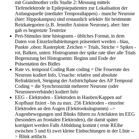
mit Grandmother cells Studie 2: Messung mittels
Tiefenelektrode in Epilepsiepatienten zur Lokalisation der
Anfangsquelle (medialer Temporallappen) - manche Neurone
(hier: Hippokampus) sind erstaunlich selektiv für bestimmte
Reizkategorien (z.B. Jennifer Aniston Neurone), aber: hier
gab es begrenzte Testreize
Peri-Stimulus time histograms
- übliches Format, in dem
Daten von Einzelzellableitungen präsentiert werden - blau,
Punkte ,oben: Rasterplott: Zeichen = Trials, Striche = Spikes -
rot, Balken, unten: Histrogramm der spike rate über alle Trials
Begrenzung bei Histogramm: Beginn und Ende der
Präsentation des Bidles
Rate vs. temporal Coding
Rate coding = Die Feuerrate des
Neurons kodiert Info, Ursache: relative und absolute
Refraktärzeit, Steigung der Aufstrichphase des AP Temporal
Coding = die Synchronizität mehrerer Neurone (oder
Neuronenverbände) kodiert Info
EEG - Elektroden
- Elektroden in Hauben/Kappen auf
Kopfhaut fixiert - bis zu max. 256 Elektroden - einzelne
Elektroden an den Augen (Elektrookulogramm) -->
Augenbewegungen und Blinks führen zu Artefakten im EEG
(besonders an frontalen Elektroden), die damit später
korrigiert werden Falls Abbildung kommt ( erste REihe
zwischen 5 und 6) zwei kleine Einbuchtungen in der LInie --
> Blink artifacts