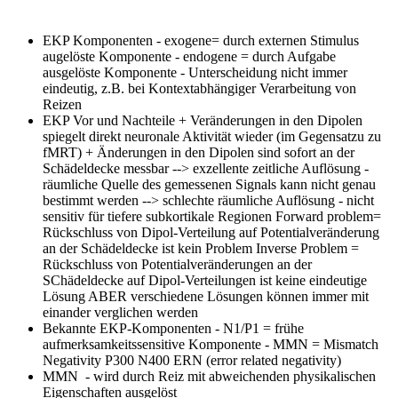
EKP Komponenten
- exogene= durch externen Stimulus
augelöste Komponente - endogene = durch Aufgabe
ausgelöste Komponente - Unterscheidung nicht immer
eindeutig, z.B. bei Kontextabhängiger Verarbeitung von
Reizen
EKP Vor und Nachteile
+ Veränderungen in den Dipolen
spiegelt direkt neuronale Aktivität wieder (im Gegensatzu zu
fMRT) + Änderungen in den Dipolen sind sofort an der
Schädeldecke messbar --> exzellente zeitliche Auflösung -
räumliche Quelle des gemessenen Signals kann nicht genau
bestimmt werden --> schlechte räumliche Auflösung - nicht
sensitiv für tiefere subkortikale Regionen Forward problem=
Rückschluss von Dipol-Verteilung auf Potentialveränderung
an der Schädeldecke ist kein Problem Inverse Problem =
Rückschluss von Potentialveränderungen an der
SChädeldecke auf Dipol-Verteilungen ist keine eindeutige
Lösung ABER verschiedene Lösungen können immer mit
einander verglichen werden
Bekannte EKP-Komponenten
- N1/P1 = frühe
aufmerksamkeitssensitive Komponente - MMN = Mismatch
Negativity P300 N400 ERN (error related negativity)
MMN
- wird durch Reiz mit abweichenden physikalischen
Eigenschaften ausgelöst