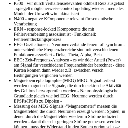
P300
- wir durch verhaltensrelevanten oddball Reiz ausgelöst
- spiegelt möglicherweise context updating wieder - mentales
Modell der Umwelt wird aktualisiert
N400
- negative KOmponente relevant für semantische
Verarbeitung
ERN
- response-locked Komponente die mit
Fehlerverarbeitung assoziiert ist - Funktionell:
Fehlerentdeckungsprozess
EEG Oszillationen
- Neuronenverbände feuern oft synchron -
unterschiedliche Frequenzbereiche sind mit verschiedenen
Funktionen assoziiert - Delta, Theta, Alpha, Beta
EEG: Zeit-Frequenz-Analysen
- es wir dder Anteil (Power)
am SIgnal für verschiedene Frequenzbänder berechnet - diese
Karten können dann wieder z.B. zwischen versch.
Bedingungen verglichen werden
Magnetoencephalographie (MEG) MEG- Signal
-erfasst
werden magnetische Signale, die durch elektrische Aktivität
des Gehirns hervorgerufen werden - Neurophysiologische
Grundlade gleich wie bei EEG: Neurone werden durch
EPSPs/IPSPs zu Dipolen -
Messung des MEG-SIgnals
-"Magnetometer" messen die
Magnetfelder, die durch Neuronen erzeugt werden: Spulen, in
denen durch die Magnetfelder wiederum Ströme induziert
werden - damit die sehr geringen Ströme gemessen werden
können, muss der Widerstand in den Spulen gering sein -->