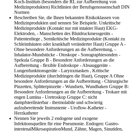
Koch-Instituts (besonders die RL zur Aufbereitung von
Medizinprodukten) Richtlinien der Berufsgenossenschaft DIN
Normen
Beschreiben Sie, die Ihnen bekannten Risikoklassen von
Medizinprodukten und nennen Sie Beispiele.
Unkritische
Medizinprodukte (Kontakt nur mit intakter Haut) EKG-
Elektroden, - Manschetten des Blutdruckmessgeräts -
Patientenliege , Semikritische Medizinprodukte (Kontakt zu
Schleimhäuten oder krankhaft veränderter Haut) Gruppe A -
Ohne besondere Anforderungen an die Aufbereitung, -
Inhalator-Mundstücke - Otoskope - Sonographiesonden -
Spekula Gruppe B - Besondere Anforderungen an die
Aufbereitung - flexible Endoskope - Absauggeräte -
Lungenfunktionsgeräte - Larynxmasken , Kritische
Medizinprodukte (durchdringen die Haut), Gruppe A Ohne
besondere Anforderungen an die Aufbereitung - Chirurgische
Pinzetten, Splitterpinzette - Wundsets, Wundhaken Gruppe B:
Besondere Anforderungen an die Aufbereitung - Trokare mit
engen Lumina - Uretroskop Gruppe C: nicht
dampfsterilisierbar - thermolabile und schwierig
aufzubereitende Instrumente - Uroflow-Katheter -
Herzkatheter
Nennen Sie jeweils 2 endogene und exogene
Infektionsquellen für eine Pneumonie.
Endogen: Gastro-
intestenalMikroaspirationMund, Zähne, Magen, Sinutiden,