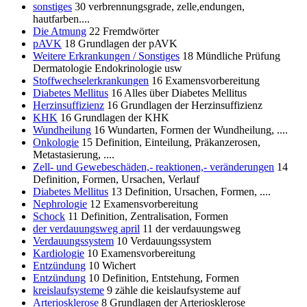
sonstiges
30
verbrennungsgrade, zelle,endungen,
hautfarben....
Die Atmung
22
Fremdwörter
pAVK
18
Grundlagen der pAVK
Weitere Erkrankungen / Sonstiges
18
Mündliche Prüfung
Dermatologie Endokrinologie usw
Stoffwechselerkrankungen
16
Examensvorbereitung
Diabetes Mellitus
16
Alles über Diabetes Mellitus
Herzinsuffizienz
16
Grundlagen der Herzinsuffizienz
KHK
16
Grundlagen der KHK
Wundheilung
16
Wundarten, Formen der Wundheilung, ....
Onkologie
15
Definition, Einteilung, Präkanzerosen,
Metastasierung, ....
Zell- und Gewebeschäden,- reaktionen,- veränderungen
14
Definition, Formen, Ursachen, Verlauf
Diabetes Mellitus
13
Definition, Ursachen, Formen, ....
Nephrologie
12
Examensvorbereitung
Schock
11
Definition, Zentralisation, Formen
der verdauungsweg april
11
der verdauungsweg
Verdauungssystem
10
Verdauungssystem
Kardiologie
10
Examensvorbereitung
Entzündung
10
Wichert
Entzündung
10
Definition, Entstehung, Formen
kreislaufsysteme
9
zähle die keislaufsysteme auf
Arteriosklerose
8
Grundlagen der Arteriosklerose