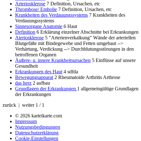
Arteriosklerose
7
Definition, Ursachen, etc
Thrombose/ Embolie
7
Definition, Ursachen, etc
Krankheiten des Verdauungssystems
7
Krankheiten des
Verdauungssystems
Sinnesorgane Anatomie
6
Haut
Definition
6
Erklärung einzelner Abschnitte bei Erkrankungen
Ateriosklerose
5
"Arterienverkalkung" Wände der arteriellen
Blutgefäße mit Bindegewebe und Fetten umgebaut -->
Verhärtung, Verdickung --> Durchblutungsstörungen in den
betroffenen Organen
Äußere- u. innere Krankheitsursachen
5
Einflüsse auf unsere
Gesundheit
Erkrankungen des Haut
4
sdfda
Bewegungsapparat
2
Rheumatoide Arthritis Arthrose
das herz
2
aufbau
Grundlagen der Erkrankungen
1
allgemeingültige Grundlagen
der Erkrankungen
zurück | weiter
1 / 1
© 2026 karteikarte.com
Impressum
Nutzungsbedingungen
Datenschutzerklärung
Cookie-Einstellungen