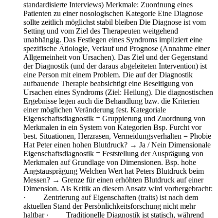
standardisierte Interviews) Merkmale: Zuordnung eines
Patienten zu einer nosologischen Kategorie Eine Diagnose
sollte zeitlich möglichst stabil bleiben Die Diagnose ist vom
Setting und vom Ziel des Therapeuten weitgehend
unabhängig. Das Festlegen eines Syndroms impliziert eine
spezifische Ätiologie, Verlauf und Prognose (Annahme einer
Allgemeinheit von Ursachen). Das Ziel und der Gegenstand
der Diagnostik (und der daraus abgeleiteten Intervention) ist
eine Person mit einem Problem. Die auf der Diagnostik
aufbauende Therapie beabsichtigt eine Beseitigung von
Ursachen eines Syndroms (Ziel: Heilung). Die diagnostischen
Ergebnisse legen auch die Behandlung bzw. die Kriterien
einer möglichen Veränderung fest. Kategoriale
Eigenschaftsdiagnostik = Gruppierung und Zuordnung von
Merkmalen in ein System von Kategorien Bsp. Furcht vor
best. Situationen, Herzrasen, Vermeidungsverhalten = Phobie
Hat Peter einen hohen Blutdruck? → Ja / Nein Dimensionale
Eigenschaftsdiagnostik = Feststellung der Ausprägung von
Merkmalen auf Grundlage von Dimensionen. Bsp. hohe
Angstausprägung Welchen Wert hat Peters Blutdruck beim
Messen? → Grenze für einen erhöhten Blutdruck auf einer
Dimension. Als Kritik an diesem Ansatz wird vorhergebracht:
· Zentrierung auf Eigenschaften (traits) ist nach dem
aktuellen Stand der Persönlichkeitsforschung nicht mehr
haltbar · Traditionelle Diagnostik ist statisch, während