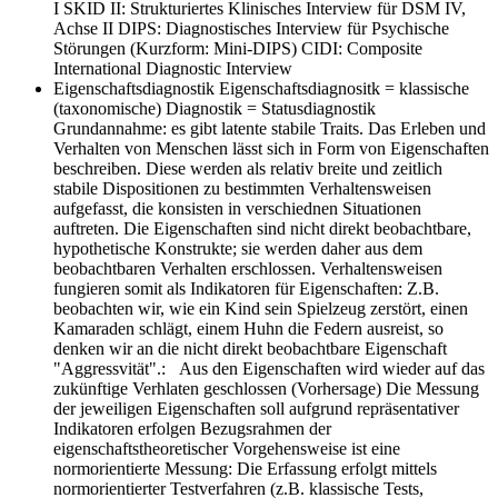
I SKID II: Strukturiertes Klinisches Interview für DSM IV,
Achse II DIPS: Diagnostisches Interview für Psychische
Störungen (Kurzform: Mini-DIPS) CIDI: Composite
International Diagnostic Interview
Eigenschaftsdiagnostik
Eigenschaftsdiagnositk = klassische
(taxonomische) Diagnostik = Statusdiagnostik
Grundannahme: es gibt latente stabile Traits. Das Erleben und
Verhalten von Menschen lässt sich in Form von Eigenschaften
beschreiben. Diese werden als relativ breite und zeitlich
stabile Dispositionen zu bestimmten Verhaltensweisen
aufgefasst, die konsisten in verschiednen Situationen
auftreten. Die Eigenschaften sind nicht direkt beobachtbare,
hypothetische Konstrukte; sie werden daher aus dem
beobachtbaren Verhalten erschlossen. Verhaltensweisen
fungieren somit als Indikatoren für Eigenschaften: Z.B.
beobachten wir, wie ein Kind sein Spielzeug zerstört, einen
Kamaraden schlägt, einem Huhn die Federn ausreist, so
denken wir an die nicht direkt beobachtbare Eigenschaft
"Aggressvität".: Aus den Eigenschaften wird wieder auf das
zukünftige Verhlaten geschlossen (Vorhersage) Die Messung
der jeweiligen Eigenschaften soll aufgrund repräsentativer
Indikatoren erfolgen Bezugsrahmen der
eigenschaftstheoretischer Vorgehensweise ist eine
normorientierte Messung: Die Erfassung erfolgt mittels
normorientierter Testverfahren (z.B. klassische Tests,