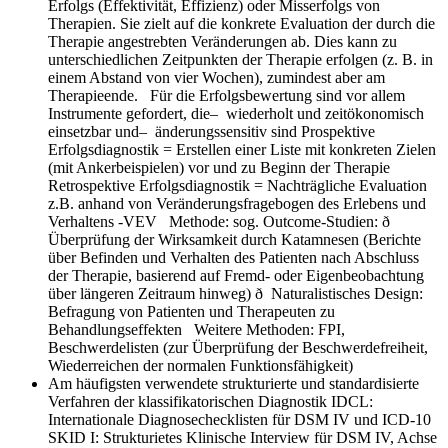
Erfolgs (Effektivität, Effizienz) oder Misserfolgs von
Therapien. Sie zielt auf die konkrete Evaluation der durch die
Therapie angestrebten Veränderungen ab. Dies kann zu
unterschiedlichen Zeitpunkten der Therapie erfolgen (z. B. in
einem Abstand von vier Wochen), zumindest aber am
Therapieende. Für die Erfolgsbewertung sind vor allem
Instrumente gefordert, die– wiederholt und zeitökonomisch
einsetzbar und– änderungssensitiv sind Prospektive
Erfolgsdiagnostik = Erstellen einer Liste mit konkreten Zielen
(mit Ankerbeispielen) vor und zu Beginn der Therapie
Retrospektive Erfolgsdiagnostik = Nachträgliche Evaluation
z.B. anhand von Veränderungsfragebogen des Erlebens und
Verhaltens -VEV Methode: sog. Outcome-Studien: ð
Überprüfung der Wirksamkeit durch Katamnesen (Berichte
über Befinden und Verhalten des Patienten nach Abschluss
der Therapie, basierend auf Fremd- oder Eigenbeobachtung
über längeren Zeitraum hinweg) ð Naturalistisches Design:
Befragung von Patienten und Therapeuten zu
Behandlungseffekten Weitere Methoden: FPI,
Beschwerdelisten (zur Überprüfung der Beschwerdefreiheit,
Wiederreichen der normalen Funktionsfähigkeit)
Am häufigsten verwendete strukturierte und standardisierte
Verfahren der klassifikatorischen Diagnostik
IDCL:
Internationale Diagnosechecklisten für DSM IV und ICD-10
SKID I: Strukturietes Klinische Interview für DSM IV, Achse