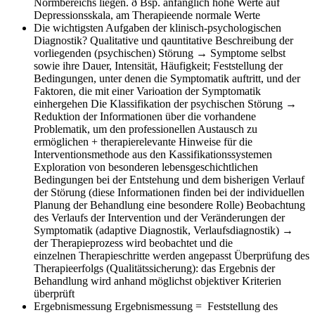
Normbereichs liegen. ð Bsp. anfänglich hohe Werte auf
Depressionsskala, am Therapieende normale Werte
Die wichtigsten Aufgaben der klinisch-psychologischen
Diagnostik?
Qualitative und qauntitative Beschreibung der
vorliegenden (psychischen) Störung → Symptome selbst
sowie ihre Dauer, Intensität, Häufigkeit; Feststellung der
Bedingungen, unter denen die Symptomatik auftritt, und der
Faktoren, die mit einer Varioation der Symptomatik
einhergehen Die Klassifikation der psychischen Störung →
Reduktion der Informationen über die vorhandene
Problematik, um den professionellen Austausch zu
ermöglichen + therapierelevante Hinweise für die
Interventionsmethode aus den Kassifikationssystemen
Exploration von besonderen lebensgeschichtlichen
Bedingungen bei der Entstehung und dem bisherigen Verlauf
der Störung (diese Informationen finden bei der individuellen
Planung der Behandlung eine besondere Rolle) Beobachtung
des Verlaufs der Intervention und der Veränderungen der
Symptomatik (adaptive Diagnostik, Verlaufsdiagnostik) →
der Therapieprozess wird beobachtet und die
einzelnen Therapieschritte werden angepasst Überprüfung des
Therapieerfolgs (Qualitätssicherung): das Ergebnis der
Behandlung wird anhand möglichst objektiver Kriterien
überprüft
Ergebnismessung
Ergebnismessung = Feststellung des