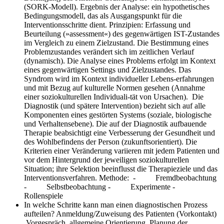
(SORK-Modell). Ergebnis der Analyse: ein hypothetisches
Bedingungsmodell, das als Ausgangspunkt für die
Interventionsschritte dient. Prinzipien: Erfassung und
Beurteilung (»assessment«) des gegenwärtigen IST-Zustandes
im Vergleich zu einem Zielzustand. Die Bestimmung eines
Problemzustandes verändert sich im zeitlichen Verlauf
(dynamisch). Die Analyse eines Problems erfolgt im Kontext
eines gegenwärtigen Settings und Zielzustandes. Das
Syndrom wird im Kontext individueller Lebens-erfahrungen
und mit Bezug auf kulturelle Normen gesehen (Annahme
einer soziokulturellen Individuali-tät von Ursachen). Die
Diagnostik (und spätere Intervention) bezieht sich auf alle
Komponenten eines gestörten Systems (soziale, biologische
und Verhaltensebene). Die auf der Diagnostik aufbauende
Therapie beabsichtigt eine Verbesserung der Gesundheit und
des Wohlbefindens der Person (zukunftsorientiert). Die
Kriterien einer Veränderung variieren mit jedem Patienten und
vor dem Hintergrund der jeweiligen soziokulturellen
Situation; ihre Selektion beeinflusst die Therapieziele und das
Interventionsverfahren. Methode: - Fremdbeobachtung
- Selbstbeobachtung - Experimente -
Rollenspiele
In welche Schritte kann man einen diagnostischen Prozess
aufteilen?
Anmeldung/Zuweisung des Patienten (Vorkontakt)
Vorgespräch, allgemeine Orientierung, Planung der