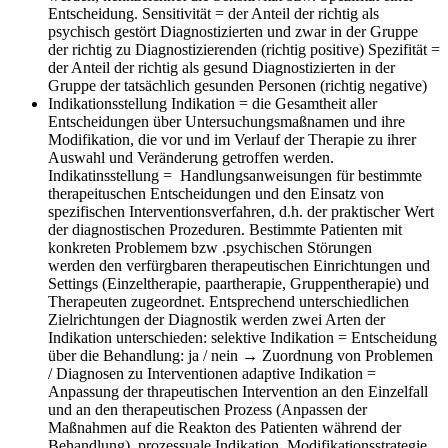
Entscheidung. Sensitivität = der Anteil der richtig als
psychisch gestört Diagnostizierten und zwar in der Gruppe
der richtig zu Diagnostizierenden (richtig positive) Spezifität =
der Anteil der richtig als gesund Diagnostizierten in der
Gruppe der tatsächlich gesunden Personen (richtig negative)
Indikationsstellung
Indikation = die Gesamtheit aller
Entscheidungen über Untersuchungsmaßnamen und ihre
Modifikation, die vor und im Verlauf der Therapie zu ihrer
Auswahl und Veränderung getroffen werden.
Indikatinsstellung = Handlungsanweisungen für bestimmte
therapeituschen Entscheidungen und den Einsatz von
spezifischen Interventionsverfahren, d.h. der praktischer Wert
der diagnostischen Prozeduren. Bestimmte Patienten mit
konkreten Problemem bzw .psychischen Störungen
werden den verfürgbaren therapeutischen Einrichtungen und
Settings (Einzeltherapie, paartherapie, Gruppentherapie) und
Therapeuten zugeordnet. Entsprechend unterschiedlichen
Zielrichtungen der Diagnostik werden zwei Arten der
Indikation unterschieden: selektive Indikation = Entscheidung
über die Behandlung: ja / nein → Zuordnung von Problemen
/ Diagnosen zu Interventionen adaptive Indikation =
Anpassung der thrapeutischen Intervention an den Einzelfall
und an den therapeutischen Prozess (Anpassen der
Maßnahmen auf die Reakton des Patienten während der
Behandlung), prozessuale Indikation, Modifikationsstrategie.