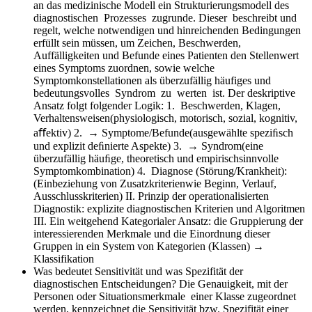
an das medizinische Modell ein Strukturierungsmodell des
diagnostischen Prozesses zugrunde. Dieser beschreibt und
regelt, welche notwendigen und hinreichenden Bedingungen
erfüllt sein müssen, um Zeichen, Beschwerden,
Auffälligkeiten und Befunde eines Patienten den Stellenwert
eines Symptoms zuordnen, sowie welche
Symptomkonstellationen als überzufällig häufiges und
bedeutungsvolles Syndrom zu werten ist. Der deskriptive
Ansatz folgt folgender Logik: 1. Beschwerden, Klagen,
Verhaltensweisen(physiologisch, motorisch, sozial, kognitiv,
aﬀektiv) 2. → Symptome/Befunde(ausgewählte speziﬁsch
und explizit deﬁnierte Aspekte) 3. → Syndrom(eine
überzufällig häuﬁge, theoretisch und empirischsinnvolle
Symptomkombination) 4. Diagnose (Störung/Krankheit):
(Einbeziehung von Zusatzkriterienwie Beginn, Verlauf,
Ausschlusskriterien) II. Prinzip der operationalisierten
Diagnostik: explizite diagnostischen Kriterien und Algoritmen
III. Ein weitgehend Kategorialer Ansatz: die Gruppierung der
interessierenden Merkmale und die Einordnung dieser
Gruppen in ein System von Kategorien (Klassen) →
Klassifikation
Was bedeutet Sensitivität und was Spezifität der
diagnostischen Entscheidungen?
Die Genauigkeit, mit der
Personen oder Situationsmerkmale einer Klasse zugeordnet
werden, kennzeichnet die Sensitivität bzw. Spezifität einer