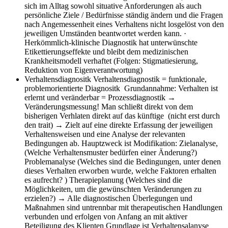
sich im Alltag sowohl situative Anforderungen als auch
persönliche Ziele / Bedürfnisse ständig ändern und die Fragen
nach Angemessenheit eines Verhaltens nicht losgelöst von den
jeweiligen Umständen beantwortet werden kann. ·
Herkömmlich-klinische Diagnostik hat unterwünschte
Etikettierungseffekte und bleibt dem medizinischen
Krankheitsmodell verhaftet (Folgen: Stigmatiesierung,
Reduktion von Eigenverantwortung)
Verhaltensdiagnositk
Verhaltensdiagnostik = funktionale,
problemorientierte Diagnositk Grundannahme: Verhalten ist
erlernt und veränderbar = Prozessdiagnostik →
Veränderungsmessung! Man schließt direkt von dem
bisherigen Verhlaten direkt auf das künftige (nicht erst durch
den trait) → Zielt auf eine direkte Erfassung der jeweiligen
Verhaltensweisen und eine Analyse der relevanten
Bedingungen ab. Hauptzweck ist Modifikation: Zielanalyse,
(Welche Verhaltensmuster bedürfen einer Änderung?)
Problemanalyse (Welches sind die Bedingungen, unter denen
dieses Verhalten erworben wurde, welche Faktoren erhalten
es aufrecht? ) Therapieplanung (Welches sind die
Möglichkeiten, um die gewünschten Veränderungen zu
erzielen?) → Alle diagnostischen Überlegungen und
Maßnahmen sind untrennbar mit therapeutischen Handlungen
verbunden und erfolgen von Anfang an mit aktiver
Beteiligung des Klienten Grundlage ist Verhaltensalanyse