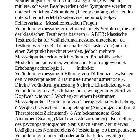
Beurteilungskriterien ð Urteilskategorien (z.B. leichte,
mittlere, schwere Beschwerden) oder Symptome werden zu
unterschiedlichen Zeitpunkten (Therapieanfang oder –ende)
unterschiedlich erlebt (Skalenverschiebung); Folge:
Fehlervarianz Messtheoretischen Fragen
Veränderungsmessung erfolgt meist mittels Verfahren, die auf
der klassischen Testtheorie basieren ð ABER: klassische
Testtheorie ist für Veränderungsmessung ungeeignet, da
Testkennwerte (z.B. Trennschärfe, Konsistenz etc) nur für
einen Zeitpunkt berechnet werden, jedoch mehrere
Messzeitpunkte erforderlich wären. ð Probabilistische
Modelle sind sinnvoller, werden aber kaum angewendet.
Erhebungstechnologie 1. Indirekte
Veränderungsmessung ð Bildung von Differenzen zwischen
den Messzeitpunkten ð Häufigste Erhebungsmethode 2.
Direkte Veränderungsmessung ð direkte Einschätzung von
Veränderungen (z.B. Ich habe mehr, weniger oder gleichviel
Kopfweh wie vor 3 Wochen) zu einem bestimmten
Messzeitpunkt Beurteilung von Therapiezielverwirklichung
ð Vergleich zwischen Therapiebeginn (Ausgangzustand) und
Therapieende(Zielzustand) ð Am bekanntesten: Goal
Attainment Scaling (Matrix aus Zielzuständen) Beurteilung
des psychopathologischen Status nach einem Zeitintervall
bezüglich des Normbereichs ð Feststellung, ob therapeutische
Veränderungen innerhalb oder außerhalb des jeweiligen