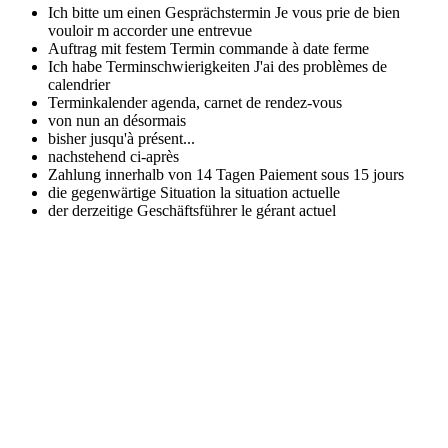
Ich bitte um einen Gesprächstermin
Je vous prie de bien
vouloir m accorder une entrevue
Auftrag mit festem Termin
commande à date ferme
Ich habe Terminschwierigkeiten
J'ai des problèmes de
calendrier
Terminkalender
agenda, carnet de rendez-vous
von nun an
désormais
bisher
jusqu'à présent...
nachstehend
ci-après
Zahlung innerhalb von 14 Tagen
Paiement sous 15 jours
die gegenwärtige Situation
la situation actuelle
der derzeitige Geschäftsführer
le gérant actuel