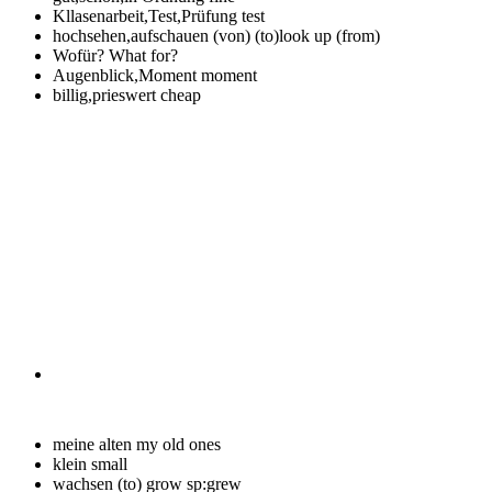
Kllasenarbeit,Test,Prüfung
test
hochsehen,aufschauen (von)
(to)look up (from)
Wofür?
What for?
Augenblick,Moment
moment
billig,prieswert
cheap
meine alten
my old ones
klein
small
wachsen
(to) grow sp:grew