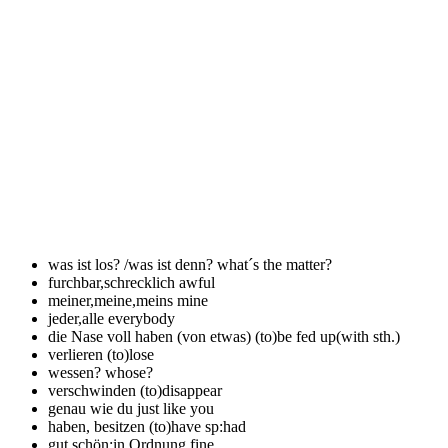
was ist los? /was ist denn?
what´s the matter?
furchbar,schrecklich
awful
meiner,meine,meins
mine
jeder,alle
everybody
die Nase voll haben (von etwas)
(to)be fed up(with sth.)
verlieren
(to)lose
wessen?
whose?
verschwinden
(to)disappear
genau wie du
just like you
haben, besitzen
(to)have sp:had
gut,schön;in Ordnung
fine