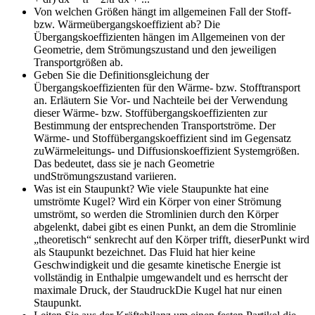
Von welchen Größen hängt im allgemeinen Fall der Stoff-
bzw. Wärmeübergangskoeffizient ab?
Die
Übergangskoeffizienten hängen im Allgemeinen von der
Geometrie, dem Strömungszustand und den jeweiligen
Transportgrößen ab.
Geben Sie die Definitionsgleichung der
Übergangskoeffizienten für den Wärme- bzw. Stofftransport
an. Erläutern Sie Vor- und Nachteile bei der Verwendung
dieser Wärme- bzw. Stoffübergangskoeffizienten zur
Bestimmung der entsprechenden Transportströme.
Der
Wärme- und Stoffübergangskoeffizient sind im Gegensatz
zuWärmeleitungs- und Diffusionskoeffizient Systemgrößen.
Das bedeutet, dass sie je nach Geometrie
undStrömungszustand variieren.
Was ist ein Staupunkt? Wie viele Staupunkte hat eine
umströmte Kugel?
Wird ein Körper von einer Strömung
umströmt, so werden die Stromlinien durch den Körper
abgelenkt, dabei gibt es einen Punkt, an dem die Stromlinie
„theoretisch“ senkrecht auf den Körper trifft, dieserPunkt wird
als Staupunkt bezeichnet. Das Fluid hat hier keine
Geschwindigkeit und die gesamte kinetische Energie ist
vollständig in Enthalpie umgewandelt und es herrscht der
maximale Druck, der StaudruckDie Kugel hat nur einen
Staupunkt.