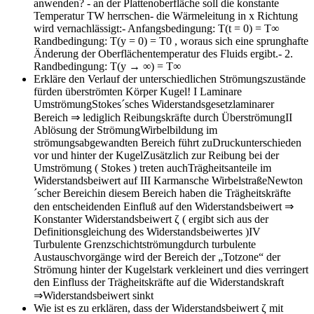
anwenden?
- an der Plattenoberfläche soll die konstante
Temperatur TW herrschen- die Wärmeleitung in x Richtung
wird vernachlässigt:- Anfangsbedingung: T(t = 0) = T∞
Randbedingung: T(y = 0) = T0 , woraus sich eine sprunghafte
Änderung der Oberflächentemperatur des Fluids ergibt.- 2.
Randbedingung: T(y → ∞) = T∞
Erkläre den Verlauf der unterschiedlichen Strömungszustände
fürden überströmten Körper Kugel!
I Laminare
UmströmungStokes´sches Widerstandsgesetzlaminarer
Bereich ⇒ lediglich Reibungskräfte durch ÜberströmungII
Ablösung der StrömungWirbelbildung im
strömungsabgewandten Bereich führt zuDruckunterschieden
vor und hinter der KugelZusätzlich zur Reibung bei der
Umströmung ( Stokes ) treten auchTrägheitsanteile im
Widerstandsbeiwert auf III Karmansche WirbelstraßeNewton
´scher Bereichin diesem Bereich haben die Trägheitskräfte
den entscheidenden Einfluß auf den Widerstandsbeiwert ⇒
Konstanter Widerstandsbeiwert ζ ( ergibt sich aus der
Definitionsgleichung des Widerstandsbeiwertes )IV
Turbulente Grenzschichtströmungdurch turbulente
Austauschvorgänge wird der Bereich der „Totzone“ der
Strömung hinter der Kugelstark verkleinert und dies verringert
den Einfluss der Trägheitskräfte auf die Widerstandskraft
⇒Widerstandsbeiwert sinkt
Wie ist es zu erklären, dass der Widerstandsbeiwert ζ mit