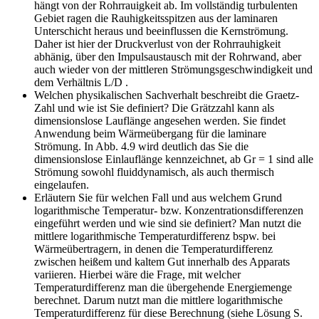
hängt von der Rohrrauigkeit ab. Im vollständig turbulenten
Gebiet ragen die Rauhigkeitsspitzen aus der laminaren
Unterschicht heraus und beeinflussen die Kernströmung.
Daher ist hier der Druckverlust von der Rohrrauhigkeit
abhänig, über den Impulsaustausch mit der Rohrwand, aber
auch wieder von der mittleren Strömungsgeschwindigkeit und
dem Verhältnis L/D .
Welchen physikalischen Sachverhalt beschreibt die Graetz-
Zahl und wie ist Sie definiert?
Die Grätzzahl kann als
dimensionslose Lauflänge angesehen werden. Sie findet
Anwendung beim Wärmeübergang für die laminare
Strömung. In Abb. 4.9 wird deutlich das Sie die
dimensionslose Einlauflänge kennzeichnet, ab Gr = 1 sind alle
Strömung sowohl fluiddynamisch, als auch thermisch
eingelaufen.
Erläutern Sie für welchen Fall und aus welchem Grund
logarithmische Temperatur- bzw. Konzentrationsdifferenzen
eingeführt werden und wie sind sie definiert?
Man nutzt die
mittlere logarithmische Temperaturdifferenz bspw. bei
Wärmeübertragern, in denen die Temperaturdifferenz
zwischen heißem und kaltem Gut innerhalb des Apparats
variieren. Hierbei wäre die Frage, mit welcher
Temperaturdifferenz man die übergehende Energiemenge
berechnet. Darum nutzt man die mittlere logarithmische
Temperaturdifferenz für diese Berechnung (siehe Lösung S.