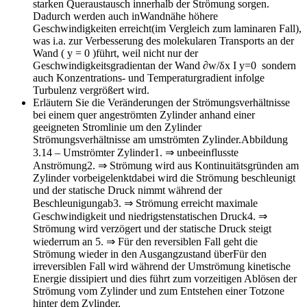
starken Queraustausch innerhalb der Strömung sorgen.
Dadurch werden auch inWandnähe höhere
Geschwindigkeiten erreicht(im Vergleich zum laminaren Fall),
was i.a. zur Verbesserung des molekularen Transports an der
Wand ( y = 0 )führt, weil nicht nur der
Geschwindigkeitsgradientan der Wand ∂w/δx I y=0 sondern
auch Konzentrations- und Temperaturgradient infolge
Turbulenz vergrößert wird.
Erläutern Sie die Veränderungen der Strömungsverhältnisse
bei einem quer angeströmten Zylinder anhand einer
geeigneten Stromlinie um den Zylinder
Strömungsverhältnisse am umströmten Zylinder.Abbildung
3.14 – Umströmter Zylinder1. ⇒ unbeeinflusste
Anströmung2. ⇒ Strömung wird aus Kontinuitätsgründen am
Zylinder vorbeigelenktdabei wird die Strömung beschleunigt
und der statische Druck nimmt während der
Beschleunigungab3. ⇒ Strömung erreicht maximale
Geschwindigkeit und niedrigstenstatischen Druck4. ⇒
Strömung wird verzögert und der statische Druck steigt
wiederrum an 5. ⇒ Für den reversiblen Fall geht die
Strömung wieder in den Ausgangzustand überFür den
irreversiblen Fall wird während der Umströmung kinetische
Energie dissipiert und dies führt zum vorzeitigen Ablösen der
Strömung vom Zylinder und zum Entstehen einer Totzone
hinter dem Zylinder.