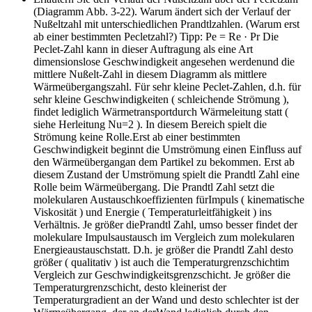
(Diagramm Abb. 3-22). Warum ändert sich der Verlauf der
Nußeltzahl mit unterschiedlichen Prandtlzahlen. (Warum erst
ab einer bestimmten Pecletzahl?) Tipp: Pe = Re · Pr
Die
Peclet-Zahl kann in dieser Auftragung als eine Art
dimensionslose Geschwindigkeit angesehen werdenund die
mittlere Nußelt-Zahl in diesem Diagramm als mittlere
Wärmeübergangszahl. Für sehr kleine Peclet-Zahlen, d.h. für
sehr kleine Geschwindigkeiten ( schleichende Strömung ),
findet lediglich Wärmetransportdurch Wärmeleitung statt (
siehe Herleitung Nu=2 ). In diesem Bereich spielt die
Strömung keine Rolle.Erst ab einer bestimmten
Geschwindigkeit beginnt die Umströmung einen Einfluss auf
den Wärmeübergangan dem Partikel zu bekommen. Erst ab
diesem Zustand der Umströmung spielt die Prandtl Zahl eine
Rolle beim Wärmeübergang. Die Prandtl Zahl setzt die
molekularen Austauschkoeffizienten fürImpuls ( kinematische
Viskosität ) und Energie ( Temperaturleitfähigkeit ) ins
Verhältnis. Je größer diePrandtl Zahl, umso besser findet der
molekulare Impulsaustausch im Vergleich zum molekularen
Energieaustauschstatt. D.h. je größer die Prandtl Zahl desto
größer ( qualitativ ) ist auch die Temperaturgrenzschichtim
Vergleich zur Geschwindigkeitsgrenzschicht. Je größer die
Temperaturgrenzschicht, desto kleinerist der
Temperaturgradient an der Wand und desto schlechter ist der