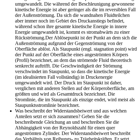
umgewandelt. Die während der Beschleunigung gewonnene
kinetische Energie ist aber geringer als die im reversiblen Fall
der Außenströmung. Da sich die wandnahen Fluidteilchen
aber immer noch im Gebiet des Druckanstiegs befindet,
während schon ihre gesamte kinetische Energie in innere
Energie umgewandelt ist, kommt es stromabwärts zu einer
Rückströmung.Der Ablösepunkt ist der Punkt an dem sich die
Außenströmung aufgrund der Gegenströmung von der
Oberfläche ablöst. Als Staupunkt (engl. stagnation point) wird
der Punkt auf der Oberfläche eines angeströmten Körpers
(Profil) bezeichnet, an dem das strömende Fluid theoretisch
senkrecht auftrifft. Die Geschwindigkeit der Strömung
verschwindet im Staupunkt, so dass die kinetische Energie
(im idealisierten Fall vollständig) in Druckenergie
umgewandelt wird. Der Druck im Staupunkt ist daher,
verglichen mit anderen Stellen auf der Körperoberfläche, am
größten und wird als Gesamtdruck bezeichnet. Die
Stromlinie, die im Staupunkt als einzige endet, wird meist als
Staupunktsstromlinie bezeichnet.
Was beschreibt der Widerstandsbeiwert und aus welchen
Anteilen setzt er sich zusammen? Geben Sie die
beschreibende Gleichung an und beschreiben Sie die
Abhängigkeit von der Reynoldszahl für einen quer
angeströmten Zylinder.
Der Widerstandsbeiwert beschreibt
das Verhältnis von Reibungs- zu Trägheitskräften. Er setzt