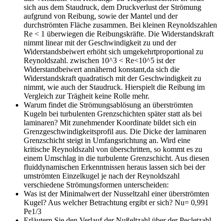
sich aus dem Staudruck, dem Druckverlust der Strömung
aufgrund von Reibung, sowie der Mantel und der
durchströmten Fläche zusammen. Bei kleinen Reynoldszahlen
Re < 1 überwiegen die Reibungskräfte. Die Widerstandskraft
nimmt linear mit der Geschwindigkeit zu und der
Widerstandsbeiwert erhöht sich umgekehrtproportional zu
Reynoldszahl. zwischen 10^3 < Re<10^5 ist der
Widerstandbeiwert annähernd konstant,da sich die
Widerstandskraft quadratisch mit der Geschwindigkeit zu
nimmt, wie auch der Staudruck. Hierspielt die Reibung im
Vergleich zur Trägheit keine Rolle mehr.
Warum findet die Strömungsablösung an überströmten
Kugeln bei turbulenten Grenzschichten später statt als bei
laminaren?
Mit zunehmender Koordinate bildet sich ein
Grenzgeschwindigkeitsprofil aus. Die Dicke der laminaren
Grenzschicht steigt in Umfangsrichtung an. Wird eine
kritische Reynoldszahl von überschritten, so kommt es zu
einem Umschlag in die turbulente Grenzschicht. Aus diesen
fluiddynamischen Erkenntnissen heraus lassen sich bei der
umströmten Einzelkugel je nach der Reynoldszahl
verschiedene Strömungsformen unterscheiden:
Was ist der Minimalwert der Nusseltzahl einer überströmten
Kugel? Aus welcher Betrachtung ergibt er sich?
Nu= 0,991
Pe1/3
Erläutern Sie den Verlauf der Nußeltzahl über der Pecletzahl