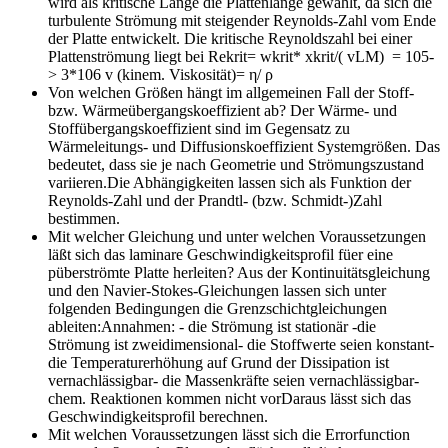
wird als kritische Länge die Plattenlänge gewählt, da sich die
turbulente Strömung mit steigender Reynolds-Zahl vom Ende
der Platte entwickelt. Die kritische Reynoldszahl bei einer
Plattenströmung liegt bei Rekrit= wkrit* xkrit/( vLM) = 105-
> 3*106 v (kinem. Viskosität)= η/ ρ
Von welchen Größen hängt im allgemeinen Fall der Stoff-
bzw. Wärmeübergangskoeffizient ab?
Der Wärme- und
Stoffübergangskoeffizient sind im Gegensatz zu
Wärmeleitungs- und Diffusionskoeffizient Systemgrößen. Das
bedeutet, dass sie je nach Geometrie und Strömungszustand
variieren.Die Abhängigkeiten lassen sich als Funktion der
Reynolds-Zahl und der Prandtl- (bzw. Schmidt-)Zahl
bestimmen.
Mit welcher Gleichung und unter welchen Voraussetzungen
läßt sich das laminare Geschwindigkeitsprofil füer eine
püberströmte Platte herleiten?
Aus der Kontinuitätsgleichung
und den Navier-Stokes-Gleichungen lassen sich unter
folgenden Bedingungen die Grenzschichtgleichungen
ableiten:Annahmen: - die Strömung ist stationär -die
Strömung ist zweidimensional- die Stoffwerte seien konstant-
die Temperaturerhöhung auf Grund der Dissipation ist
vernachlässigbar- die Massenkräfte seien vernachlässigbar-
chem. Reaktionen kommen nicht vorDaraus lässt sich das
Geschwindigkeitsprofil berechnen.
Mit welchen Voraussetzungen lässt sich die Errorfunction