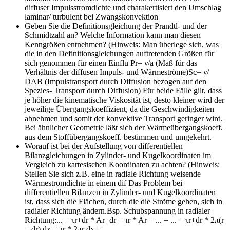
diffuser Impulsstromdichte und charakertisiert den Umschlag
laminar/ turbulent bei Zwangskonvektion
Geben Sie die Definitionsgleichung der Prandtl- und der
Schmidtzahl an? Welche Information kann man diesen
Kenngrößen entnehmen? (Hinweis: Man überlege sich, was
die in den Definitionsgleichungen auftretenden Größen für
sich genommen für einen Einflu
Pr= ν/a (Maß für das
Verhältnis der diffusen Impuls- und Wärmeströme)Sc= ν/
DAB (Impulstransport durch Diffusion bezogen auf den
Spezies- Transport durch Diffusion) Für beide Fälle gilt, dass
je höher die kinematische Viskosität ist, desto kleiner wird der
jeweilige Übergangskoeffizient, da die Geschwindigkeiten
abnehmen und somit der konvektive Transport geringer wird.
Bei ähnlicher Geometrie läßt sich der Wärmeübergangskoeff.
aus dem Stoffübergangskoeff. bestimmen und umgekehrt.
Worauf ist bei der Aufstellung von differentiellen
Bilanzgleichungen in Zylinder- und Kugelkoordinaten im
Vergleich zu kartesischen Koordinaten zu achten? (Hinweis:
Stellen Sie sich z.B. eine in radiale Richtung weisende
Wärmestromdichte in einem dif
Das Problem bei
differentiellen Bilanzen in Zylinder- und Kugelkoordinaten
ist, dass sich die Flächen, durch die die Ströme gehen, sich in
radialer Richtung ändern.Bsp. Schubspannung in radialer
Richtung:... + τr+dr * Ar+dr − τr * Ar + ... = ... + τr+dr * 2π(r
+ dr) dx − τr * 2πr dx + ...