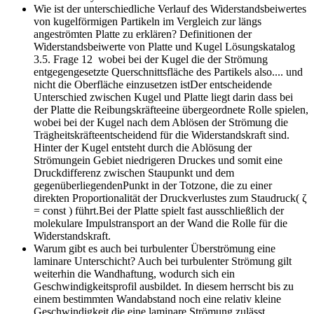
Wie ist der unterschiedliche Verlauf des Widerstandsbeiwertes
von kugelförmigen Partikeln im Vergleich zur längs
angeströmten Platte zu erklären?
Definitionen der
Widerstandsbeiwerte von Platte und Kugel Lösungskatalog
3.5. Frage 12 wobei bei der Kugel die der Strömung
entgegengesetzte Querschnittsfläche des Partikels also.... und
nicht die Oberfläche einzusetzen istDer entscheidende
Unterschied zwischen Kugel und Platte liegt darin dass bei
der Platte die Reibungskräfteeine übergeordnete Rolle spielen,
wobei bei der Kugel nach dem Ablösen der Strömung die
Trägheitskräfteentscheidend für die Widerstandskraft sind.
Hinter der Kugel entsteht durch die Ablösung der
Strömungein Gebiet niedrigeren Druckes und somit eine
Druckdifferenz zwischen Staupunkt und dem
gegenüberliegendenPunkt in der Totzone, die zu einer
direkten Proportionalität der Druckverlustes zum Staudruck( ζ
= const ) führt.Bei der Platte spielt fast ausschließlich der
molekulare Impulstransport an der Wand die Rolle für die
Widerstandskraft.
Warum gibt es auch bei turbulenter Überströmung eine
laminare Unterschicht?
Auch bei turbulenter Strömung gilt
weiterhin die Wandhaftung, wodurch sich ein
Geschwindigkeitsprofil ausbildet. In diesem herrscht bis zu
einem bestimmten Wandabstand noch eine relativ kleine
Geschwindigkeit,die eine laminare Strömung zulässt.