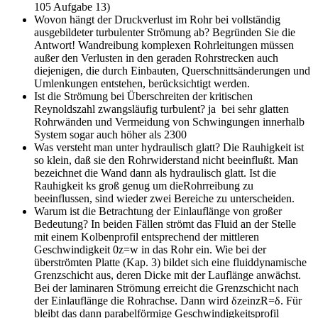
105 Aufgabe 13)
Wovon hängt der Druckverlust im Rohr bei vollständig
ausgebildeter turbulenter Strömung ab? Begründen Sie die
Antwort!
Wandreibung komplexen Rohrleitungen müssen
außer den Verlusten in den geraden Rohrstrecken auch
diejenigen, die durch Einbauten, Querschnittsänderungen und
Umlenkungen entstehen, berücksichtigt werden.
Ist die Strömung bei Überschreiten der kritischen
Reynoldszahl zwangsläufig turbulent?
ja bei sehr glatten
Rohrwänden und Vermeidung von Schwingungen innerhalb
System sogar auch höher als 2300
Was versteht man unter hydraulisch glatt?
Die Rauhigkeit ist
so klein, daß sie den Rohrwiderstand nicht beeinflußt. Man
bezeichnet die Wand dann als hydraulisch glatt. Ist die
Rauhigkeit ks groß genug um dieRohrreibung zu
beeinflussen, sind wieder zwei Bereiche zu unterscheiden.
Warum ist die Betrachtung der Einlauflänge von großer
Bedeutung?
In beiden Fällen strömt das Fluid an der Stelle
mit einem Kolbenprofil entsprechend der mittleren
Geschwindigkeit 0z=w in das Rohr ein. Wie bei der
überströmten Platte (Kap. 3) bildet sich eine fluiddynamische
Grenzschicht aus, deren Dicke mit der Lauflänge anwächst.
Bei der laminaren Strömung erreicht die Grenzschicht nach
der Einlauflänge die Rohrachse. Dann wird δzeinzR=δ. Für
bleibt das dann parabelförmige Geschwindigkeitsprofil