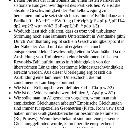
Leiten Sie aus der Kräftebilanz um einen festen Partikel die
stationäre Endgeschwindigkeit des Partikels her. Wie ist die
absolute Geschwindigkeit der Partikelbewegung zu
berechnen und wie setzt sie sich zusammen?
Kräftebilanz am
Partikel:0 = FA −FG −FW 0= g (Π/6)dp3 (ρF - ρP)- ξ ρF Π/4
dp2 wp2/2 wp= √(4/3 (IρF -ρpI)/ρF * gdp 1/ξ)
Wodurch lässt sich erklären, dass es trotz voll turbulenter
Strömung noch eine laminare Unterschicht in Wandnähe gibt?
Durch Wandhaftung ergibt sich ein Geschwindigkeitsprofil in
der Nähe der Wand und damit ergeben sich auch
entsprechend kleine Geschwindigkeiten in Wandnähe. Da die
Ausbildung von Turbulenz ab einer bestimmten kritischen
Reynolds-Zahl auftritt, muss in Abhängigkeit von der
überströmten Länge eine bestimmte Mindestgeschwindigkeit
erreicht werden. Aus dieser Überlegung ergibt sich die
Ausbildung einerlaminaren Unterschicht, die mit
zunehmender Lauflänge abnimmt
Wie ist der Reibungsbeiwert definiert?
cf= Τ0/( ρ w2/2)
Wie ist der Widerstandsbeiwert definiert
ξ= Δp/( ρ w2/2)
Wie sollte man im Allgemeinen vorgehen, wenn man mit
empirischen Gleichungen arbeitet?
Empirische Gleichungen
sind immer für speziellen Geometrien (Platte, Rohr usw.) und
haben immer Gültigkeitsbereiche für bestimmte Parameter
(Re, Pr usw.). Wenn diese bekannt sind und eine passende
Gleichunggefunden wurde, kann über die entsprechend