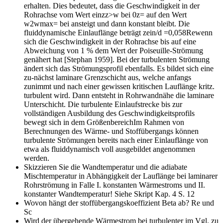
erhalten. Dies bedeutet, dass die Geschwindigkeit in der
Rohrachse vom Wert einzz>w bei 0z= auf den Wert
w2wmax= bei ansteigt und dann konstant bleibt. Die
fluiddynamische Einlauflänge beträgt zein/d =0,058Rewenn
sich die Geschwindigkeit in der Rohrachse bis auf eine
Abweichung von 1 % dem Wert der Poiseuille-Strömung
genähert hat [Stephan 1959]. Bei der turbulenten Strömung
ändert sich das Strömungsprofil ebenfalls. Es bildet sich eine
zu-nächst laminare Grenzschicht aus, welche anfangs
zunimmt und nach einer gewissen kritischen Lauflänge kritz.
turbulent wird. Dann entsteht in Rohrwandnähe die laminare
Unterschicht. Die turbulente Einlaufstrecke bis zur
vollständigen Ausbildung des Geschwindigkeitsprofils
bewegt sich in dem GrößenbereichIm Rahmen von
Berechnungen des Wärme- und Stoffübergangs können
turbulente Strömungen bereits nach einer Einlauflänge von
etwa als fluiddynamisch voll ausgebildet angenommen
werden.
Skizzieren Sie die Wandtemperatur und die adiabate
Mischtemperatur in Abhängigkeit der Lauflänge bei laminarer
Rohrströmung in Falle I. konstanten Wärmestroms und II.
konstanter Wandtemperatur!
Siehe Skript Kap. 4 S. 12
Wovon hängt der stoffübergangskoeffizient Beta ab?
Re und
Sc
Wird der übergehende Wärmestrom bei turbulenter im Vgl. zu