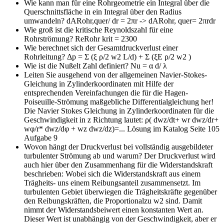
Wie kann man für eine Rohrgeometrie ein Integral über die
Querschnittsfläche in ein Integral über den Radius
umwandeln?
dARohr,quer/ dr = 2πr -> dARohr, quer= 2πrdr
Wie groß ist die kritische Reynoldszahl für eine
Rohrströmung?
ReRohr krit = 2300
Wie berechnet sich der Gesamtdruckverlust einer
Rohrleitung?
Δp = Σ (ξ ρ/2 w2 L/d) + Σ (ξE ρ/2 w2 )
Wie ist die Nußelt Zahl definiert?
Nu = α d/ λ
Leiten Sie ausgehend von der allgemeinen Navier-Stokes-
Gleichung in Zylinderkoordinaten mit Hilfe der
entsprechenden Vereinfachungen die für die Hagen-
Poiseuille-Strömung maßgebliche Differentialgleichung her!
Die Navier Stokes Gleichung in Zylinderkoordinaten für die
Geschwindigkeit in z Richtung lautet: ρ( dwz/dt+ wr dwz/dr+
wφ/r* dwz/dφ + wz dwz/dz)=... Lösung im Katalog Seite 105
Aufgabe 9
Wovon hängt der Druckverlust bei vollständig ausgebildeter
turbulenter Strömung ab und warum?
Der Druckverlust wird
auch hier über den Zusammenhang für die Widerstandskraft
beschrieben: Wobei sich die Widerstandskraft aus einem
Trägheits- uns einem Reibungsanteil zusammensetzt. Im
turbulenten Gebiet überwiegen die Trägheitskräfte gegenüber
den Reibungskräften, die Proportionalzu w2 sind. Damit
nimmt der Widerstandsbeiwert einen konstanten Wert an.
Dieser Wert ist unabhängig von der Geschwindigkeit, aber er