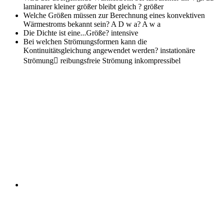
laminarer kleiner größer bleibt gleich ?
größer
Welche Größen müssen zur Berechnung eines konvektiven
Wärmestroms bekannt sein? A D w a?
A w a
Die Dichte ist eine...Größe?
intensive
Bei welchen Strömungsformen kann die
Kontinuitätsgleichung angewendet werden?
instationäre
Strömung􀁺 reibungsfreie Strömung inkompressibel