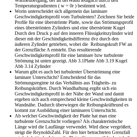
Wärmeübergang, der an derWand lediglich durch den
Temperaturgradienten ( w = 0r ) bestimmt wird.
Worin unterscheidet sich allgemein das laminare
Geschwindigkeitsprofil vom Turbulenten? Zeichnen Sie beide
Profile für eine überströmte Platte, sowie das Strömungsprofil
eines überströmten Zylinders und eine überströmte Kugel
Durch den Druck p auf den inneren Flüssigkeitszylinder wird
dieser mit der Geschindigkeitsdifferenz dvz durch den
äußeren Zylinder getrieben, wobei die Reibungskraft FW an
der Grenzfläche A entsteht. Das resultierende
Geschwindigkeitsprofil für eine laminare bzw turbulente
Strömung ist unten gezeigt. Abb 3.1Platte Abb 3.19 Kugel
Abb 3.14 Zylinder
Warum gibt es auch bei turbulenter Überströmung eine
laminare Unterschicht?
Entscheidend für das
Strömungsregime ist das Verhältnis aus Trägheits- zu
Reibungskräften. Durch Wandhaftung ergibt sich ein
Geschwindigkeitsprofil in der Nähe der Wand und damit
ergeben sich auch entsprechend kleine Geschwindigkeiten in
Wandnähe. Dadurch überwiegen die Reibungskräfteund es
kommt zur Ausbildung einer laminaren Unterschicht.
Ab welcher Geschwindigkeit der Platte hat man eine
turbulente Grenzschicht vorliegen?
Als charakteristische
Länge wird die Lauflänge verwendet. Wird diese vergrößert,
steigt die ReynoldsZahl. Für den hier betrachteten Grenzfall