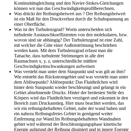
Kontinuitätsgleichung und den Navier-Stokes-Gleichungen
können wir nun das Geschwindigkeitsprofilberechnen.
Was drückt der Reibungsbeiwert aus ?
Der Reibungsbeiwert
ist ein Maß für den Druckverlust durch die Schubspannung an
einer Oberfläche.
Was ist der Turbulenzgrad? Worin unterscheiden sich
turbulente Austauschkoeffizienten von den molekularen, bzw.
wovon sind sie abhängig?
Der Turbulenzgrad ist eine Zahl,
mit welcher die Güte einer Außenströmung beschrieben
werden kann. Mit dem Turbulenzgrad erfasst man die
Tatsache, dass turbulente Strömungen in alle drei
Raumachsen x, y, z, unterschiedliche mittlere
Geschwindigkeitsschwankungen aufweisen
Was versteht man unter dem Staupunkt und was gilt an ihm?
Wie entsteht das Rückstromgebiet und was versteht man unter
dem Ablösepunkt?
Ablösepunkt: Das Fluidteilchen wird
hinter dem Staupunkt wieder beschleunigt und gelangt in ein
Gebiet abnehmende Drucks. Hinter der breitesten Stelle des
Körpers wird das Fluidteilchen verzögert und eskommt in den
Bereich zum Druckanstieg. Hier muss beachtet werden, das
wir ein reibungsbehaftetes Gebiet, nahe der wand haben und
ein nahezu Reibungsfreies Gebiet in genügend weiter
Entfernung zur Wand.Im Reibungsbehafteten Wandnahen
gebiet wird während der Beschleunigungsphase kinetische
Energie aufgrund der Reibung dissipiert und in innere Energie