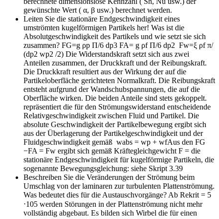
berechnete dimensionslose Kennzahl ( Sh, Nu usw.) der
gewünschte Wert ( α, β usw.) berechnet werden.
Leiten Sie die stationäre Endgeschwindigkeit eines
umströmten kugelförmigen Partikels her! Was ist die
Absolutgeschwindigkeit des Partikels und wie setzt sie sich
zusammen?
FG=g ρp Π/6 dp3 FA= g ρf Π/6 dp2 Fw=ξ ρf π/
(dp2 wp2 /2) Die Widerstandskraft setzt sich aus zwei
Anteilen zusammen, der Druckkraft und der Reibungskraft.
Die Druckkraft resultiert aus der Wirkung der auf die
Partikeloberfläche gerichteten Normalkraft. Die Reibungskraft
entsteht aufgrund der Wandschubspannungen, die auf die
Oberfläche wirken. Die beiden Anteile sind stets gekoppelt.
repräsentiert die für den Strömungswiderstand entscheidende
Relativgeschwindigkeit zwischen Fluid und Partikel. Die
absolute Geschwindigkeit der Partikelbewegung ergibt sich
aus der Überlagerung der Partikelgeschwindigkeit und der
Fluidgeschwindigkeit gemäß wabs = wp + wfAus den FG
−FA = Fw ergibt sich gemäß Kräftegleichgewicht F = die
stationäre Endgeschwindigkeit für kugelförmige Partikeln, die
sogenannte Bewegungsgleichung: siehe Skript 3.39
Beschreiben Sie die Veränderungen der Strömung beim
Umschlag von der laminaren zur turbulenten Plattenströmung.
Was bedeutet dies für die Austauschvorgänge?
Ab Rekrit = 5
⋅105 werden Störungen in der Plattenströmung nicht mehr
vollständig abgebaut. Es bilden sich Wirbel die für einen