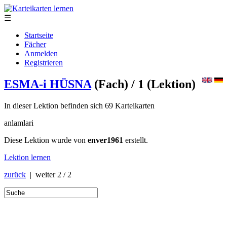
☰
Startseite
Fächer
Anmelden
Registrieren
ESMA-i HÜSNA
(Fach)
/ 1
(Lektion)
In dieser Lektion befinden sich 69 Karteikarten
anlamlari
Diese Lektion wurde von
enver1961
erstellt.
Lektion lernen
zurück
| weiter
2 / 2