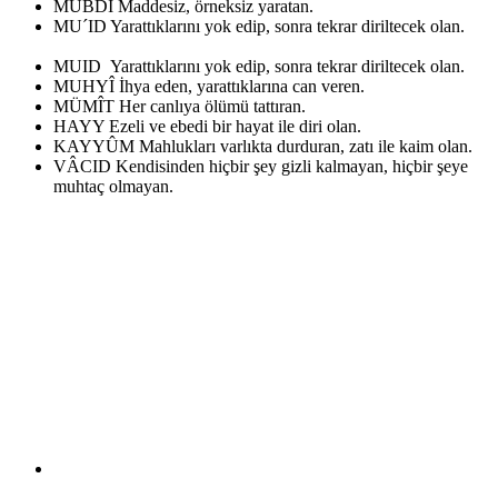
MÜBDI
Maddesiz, örneksiz yaratan.
MU´ID
Yarattıklarını yok edip, sonra tekrar diriltecek olan.
MUID
Yarattıklarını yok edip, sonra tekrar diriltecek olan.
MUHYÎ
İhya eden, yarattıklarına can veren.
MÜMÎT
Her canlıya ölümü tattıran.
HAYY
Ezeli ve ebedi bir hayat ile diri olan.
KAYYÛM
Mahlukları varlıkta durduran, zatı ile kaim olan.
VÂCID
Kendisinden hiçbir şey gizli kalmayan, hiçbir şeye
muhtaç olmayan.