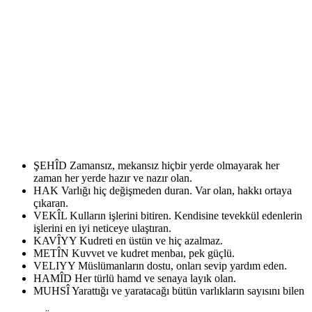
ŞEHÎD
Zamansız, mekansız hiçbir yerde olmayarak her
zaman her yerde hazır ve nazır olan.
HAK
Varlığı hiç değişmeden duran. Var olan, hakkı ortaya
çıkaran.
VEKÎL
Kulların işlerini bitiren. Kendisine tevekkül edenlerin
işlerini en iyi neticeye ulaştıran.
KAVÎYY
Kudreti en üstün ve hiç azalmaz.
METÎN
Kuvvet ve kudret menbaı, pek güçlü.
VELIYY
Müslümanların dostu, onları sevip yardım eden.
HAMÎD
Her türlü hamd ve senaya layık olan.
MUHSÎ
Yarattığı ve yaratacağı bütün varlıkların sayısını bilen