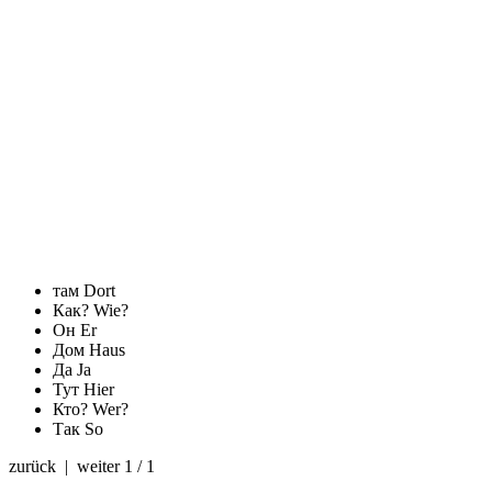
там
Dort
Как?
Wie?
Он
Er
Дом
Haus
Да
Ja
Тут
Hier
Кто?
Wer?
Так
So
zurück | weiter
1 / 1