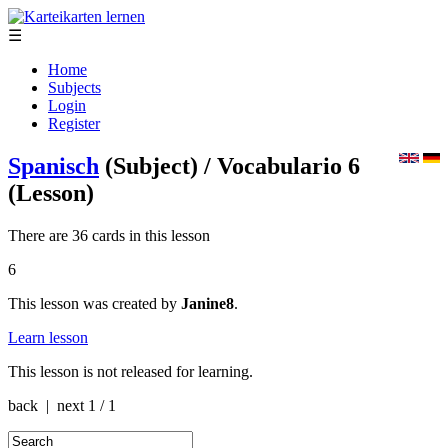
☰
Home
Subjects
Login
Register
Spanisch
(Subject)
/ Vocabulario 6
(Lesson)
There are 36 cards in this lesson
6
This lesson was created by
Janine8
.
Learn lesson
This lesson is not released for learning.
back | next
1 / 1