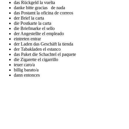
das Rückgeld
la vuelta
danke bitte
gracias de nada
das Postamt
la oficina de correos
der Brief
la carta
die Postkarte
la carta
die Briefmarke
el sello
der Angestellte
el empleado
eintreten
entrar
der Laden das Geschäft
la tienda
der Tabakladen
el estanco
das Paket die Schachtel
el paquete
die Zigarette
el cigarrillo
teuer
caro/a
billig
barato/a
dann
entonces