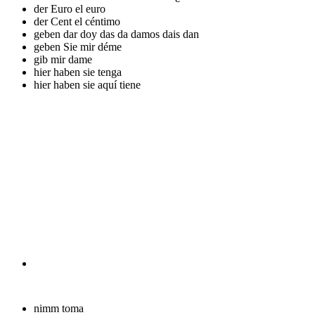
der Euro
el euro
der Cent
el céntimo
geben
dar doy das da damos dais dan
geben Sie mir
déme
gib mir
dame
hier haben sie
tenga
hier haben sie
aquí tiene
nimm
toma