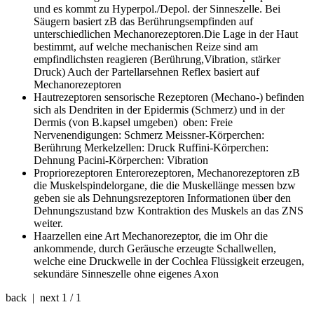
und es kommt zu Hyperpol./Depol. der Sinneszelle. Bei
Säugern basiert zB das Berührungsempfinden auf
unterschiedlichen Mechanorezeptoren.Die Lage in der Haut
bestimmt, auf welche mechanischen Reize sind am
empfindlichsten reagieren (Berührung,Vibration, stärker
Druck) Auch der Partellarsehnen Reflex basiert auf
Mechanorezeptoren
Hautrezeptoren
sensorische Rezeptoren (Mechano-) befinden
sich als Dendriten in der Epidermis (Schmerz) und in der
Dermis (von B.kapsel umgeben) oben: Freie
Nervenendigungen: Schmerz Meissner-Körperchen:
Berührung Merkelzellen: Druck Ruffini-Körperchen:
Dehnung Pacini-Körperchen: Vibration
Propriorezeptoren
Enterorezeptoren, Mechanorezeptoren zB
die Muskelspindelorgane, die die Muskellänge messen bzw
geben sie als Dehnungsrezeptoren Informationen über den
Dehnungszustand bzw Kontraktion des Muskels an das ZNS
weiter.
Haarzellen
eine Art Mechanorezeptor, die im Ohr die
ankommende, durch Geräusche erzeugte Schallwellen,
welche eine Druckwelle in der Cochlea Flüssigkeit erzeugen,
sekundäre Sinneszelle ohne eigenes Axon
back | next
1 / 1