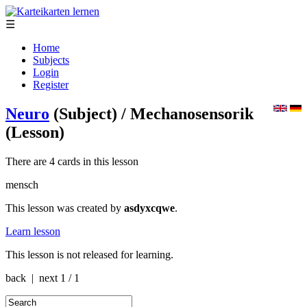
☰
Home
Subjects
Login
Register
Neuro
(Subject)
/ Mechanosensorik
(Lesson)
There are 4 cards in this lesson
mensch
This lesson was created by
asdyxcqwe
.
Learn lesson
This lesson is not released for learning.
back | next
1 / 1